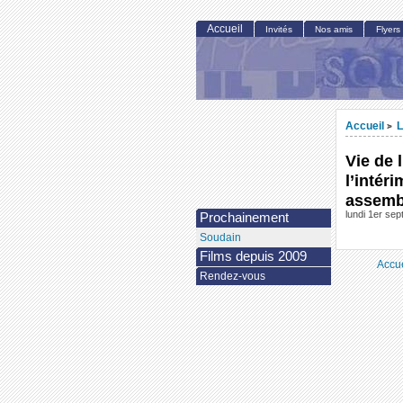
Accueil
Invités
Nos amis
Flyers
Accueil
L
>
Vie de 
l’intér
assemb
lundi 1er se
Prochainement
Soudain
Films depuis 2009
Accue
Rendez-vous