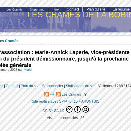
Contact
Plan du site
En résumé
Les Cramés
Diaporama
Index
LES CRAMÉS DE LA BOBI
es Cramés
l’association : Marie-Annick Laperle, vice-présidente
im du président démissionnaire, jusqu’à la prochaine
lée générale
ptembre 2025
par
Muriel
il
|
Contact
|
Plan du site
|
Se connecter
|
Statistiques du site
|
Visiteurs :
1288 /
12
?
FR
Les Cramés
Site réalisé avec SPIP 4.4.15
+
AHUNTSIC
CC BY-SA 4.0
Visiteurs connectés :
83