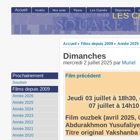
Accueil
Invités
Nos amis
Flyers
Les Cramés
Diaporama
LES C
Accueil
Films depuis 2009
Année 2025
>
>
Dimanches
mercredi 2 juillet 2025
par
Muriel
Film précédent
Prochainement
Soudain
Films depuis 2009
Année 2026
Jeudi 03 juillet à 18h30,
Année 2025
07 juillet à 14h10
Année 2024
Année 2023
Film ouzbek (avril 2025,
Année 2022
Abdurakhmon Yusufaliye
Année 2021
Titre original Yakshanba
Année 2020