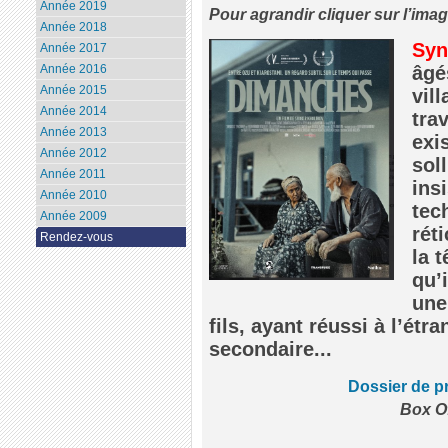
Année 2019
Pour agrandir cliquer sur l’ima
Année 2018
Syn
Année 2017
Année 2016
âgé
Année 2015
vil
Année 2014
trav
Année 2013
exi
Année 2012
soll
Année 2011
ins
Année 2010
tec
Année 2009
rét
Rendez-vous
la t
qu’
une
fils, ayant réussi à l’étr
secondaire...
Dossier de p
Box Of