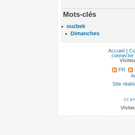
Mots-clés
ouzbek
Dimanches
Accueil
|
Co
connecter
Visite
FR
An
Site réal
CC BY
Visite