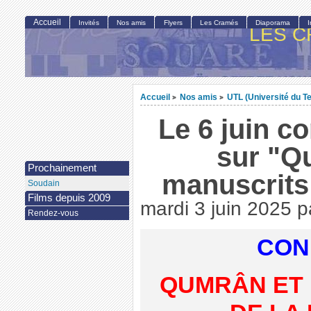
Accueil
Invités
Nos amis
Flyers
Les Cramés
Diaporama
LES C
Accueil
Nos amis
UTL (Université du T
>
>
Le 6 juin c
sur "Q
Prochainement
manuscrits
Soudain
Films depuis 2009
mardi 3 juin 2025
p
Rendez-vous
CON
QUMRÂN ET 