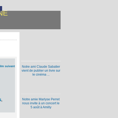
NE
ilm suivant
Notre ami Claude Sabatier
vient de publier un livre sur
le cinéma ...
Notre amie Marlyse Perret
ă
,
nous invite à un concert le
5 août à Amilly