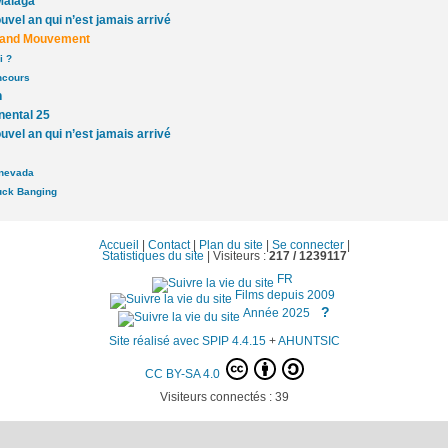
Málaga
uvel an qui n’est jamais arrivé
rand Mouvement
i ?
ncours
n
nental 25
uvel an qui n’est jamais arrivé
anevada
uck Banging
Accueil
|
Contact
|
Plan du site
|
Se connecter
|
Statistiques du site
|
Visiteurs :
217 /
1239117
FR
Films depuis 2009
?
Année 2025
Site réalisé avec SPIP 4.4.15
+
AHUNTSIC
CC BY-SA 4.0
Visiteurs connectés :
39