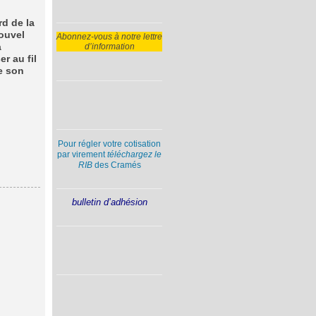
d de la
Nouvel
Abonnez-vous à notre lettre
d’information
à
r au fil
e son
Pour régler votre cotisation
par virement
téléchargez le
RIB
des Cramés
bulletin d’adhésion