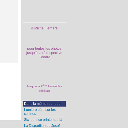
© Michel Ferrière
pour toutes les photos
jusqu’à la rétrospective
Godard
ème
Jusqu’à la X
Assemblée
générale
Dans la même rubrique
Lumière pâle sur les
collines
Six jours ce printemps-là
La Disparition de Josef