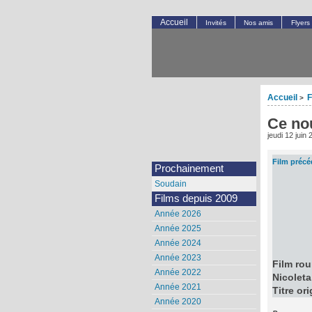
Accueil
Invités
Nos amis
Flyers
Accueil
F
>
Ce nou
jeudi 12 juin
Film précé
Prochainement
Soudain
Films depuis 2009
Année 2026
Année 2025
Année 2024
Année 2023
Film ro
Année 2022
Nicoleta
Année 2021
Titre or
Année 2020