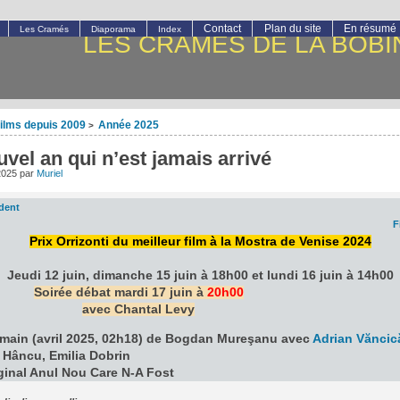
Contact
Plan du site
En résumé
Les Cramés
Diaporama
Index
LES CRAMÉS DE LA BOBI
ilms depuis 2009
Année 2025
>
vel an qui n’est jamais arrivé
 2025
par
Muriel
dent
F
Prix Orrizonti du meilleur film à la Mostra de Venise 2024
Jeudi 12 juin, dimanche 15 juin à 18h00 et lundi 16 juin à 14h00
Soirée débat mardi 17 juin à
20h00
avec Chantal Levy
umain (avril 2025, 02h18) de Bogdan Mureşanu avec
Adrian Văncic
 Hâncu, Emilia Dobrin
iginal Anul Nou Care N-A Fost