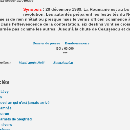
dir cliquer sur l’image
Synopsis
: 20 décembre 1989. La Roumanie est au bor
révolution. Les autorités préparent les festivités du 
 si de rien n’était ou presque mais le vernis officiel commence 
 Dans l’effervescence de la contestation, six destins vont se croise
ournée pas comme les autres. Jusqu’à la chute de Ceaușescu et d
Dossier de presse
Bande-annonce
BO : 63.000
***
ssociées :
Mardi après Noël
Baccalauréat
clés
 Lévy
n
uvel an qui n’est jamais arrivé
Damnés
utrun
arnets de Siegfried
- divers