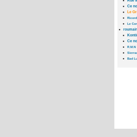
Rue 
Ce no
Le G
Ricord
Le Co
roumai
Konti
Ce no
R.M.N
Sierr
Bad L