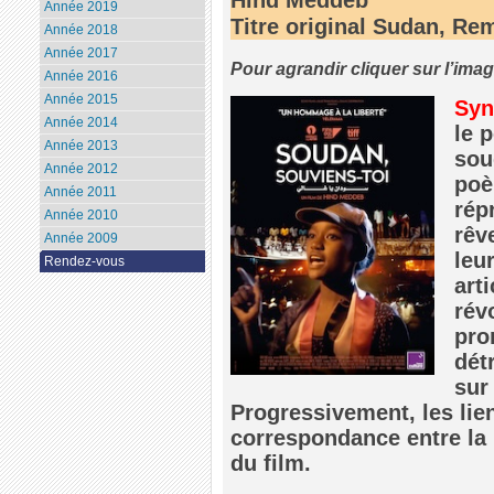
Année 2019
Titre original Sudan, R
Année 2018
Année 2017
Pour agrandir cliquer sur l’ima
Année 2016
Année 2015
Syn
Année 2014
le 
Année 2013
sou
Année 2012
poè
Année 2011
rép
Année 2010
rêv
Année 2009
leu
Rendez-vous
art
rév
pro
dét
sur 
Progressivement, les lien
correspondance entre la r
du film.