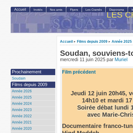
Accueil
Invités
Nos amis
Flyers
Les Cramés
Diaporama
LES C
Accueil
Films depuis 2009
Année 2025
>
>
Soudan, souviens-t
mercredi 11 juin 2025
par
Muriel
Film précédent
Prochainement
Soudain
Films depuis 2009
Année 2026
Jeudi 12 juin 20h45, v
Année 2025
14h10 et mardi 17
Année 2024
Soirée débat lundi 
Année 2023
avec Marie-Chri
Année 2022
Année 2021
Documentaire franco-tuni
Année 2020
Hind Meddeb