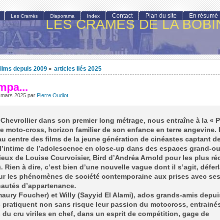
Contact
Plan du site
En résumé
Les Cramés
Diaporama
Index
LES CRAMÉS DE LA BOBI
ilms depuis 2009
articles liés 2025
>
mpa...
 mars 2025
par
Pierre Oudiot
Chevrollier dans son premier long métrage, nous entraîne à la « 
de moto-cross, horizon familier de son enfance en terre angevine.
 au centre des films de la jeune génération de cinéastes captant de
 l’intime de l’adolescence en close-up dans des espaces grand-ou
ieux de Louise Courvoisier, Bird d’Andréa Arnold pour les plus ré
. Rien à dire, c’est bien d’une nouvelle vague dont il s’agit, défer
sur les phénomènes de société contemporaine aux prises avec se
utés d’appartenance.
aury Foucher) et Willy (Sayyid El Alami), ados grands-amis depui
 pratiquent non sans risque leur passion du motocross, entrainés
u cru viriles en chef, dans un esprit de compétition, gage de