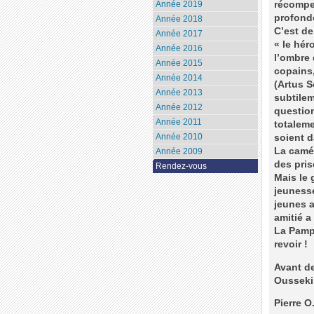
récompe
Année 2019
profond
Année 2018
C’est de
Année 2017
« le hér
Année 2016
l’ombre d
Année 2015
copains,
Année 2014
(Artus S
Année 2013
subtilem
Année 2012
question
Année 2011
totaleme
Année 2010
soient d
La camér
Année 2009
des pris
Rendez-vous
Mais le 
jeunesse
jeunes a
amitié a 
La Pampa
revoir !
Avant de
Oussekin
Pierre O