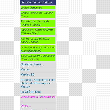
Dans la même rubrique
Lettres siciliennes
Vittoria - article de François
Conan
Prima la vita : l’article de
Georges Joniaux
Berlinguer : article de Marie-
Christine Diard
Familia : article de Marie-
Annick Laperle
Lettres siciliennes - article de
Françoise Fouillé
Sans rien savoir d’elle article
d’Eliane Bideau
Quelque chose ...
Manas
Mexico 86
Brujería ( Sorcellerie ) film
chilien de Christopher
Murray
La Cité de Dieu
Jane Austen a Gâché ma Vie
...
On Ira ...