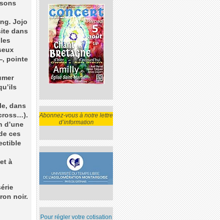
isons
ong. Jojo
site dans
 les
iseux
—, pointe
umer
qu’ils
le, dans
-cross…).
Abonnez-vous à notre lettre
d’information
on d’une
 de ces
ectible
et à
série
ron noir.
Pour régler votre cotisation