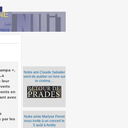
NE
Pampa »,
Notre ami Claude Sabatier
 La
vient de publier un livre sur
 leur
le cinéma ...
verts
cents en
lant avec
s
s
Notre amie Marlyse Perret
 par les
nous invite à un concert le
5 août à Amilly