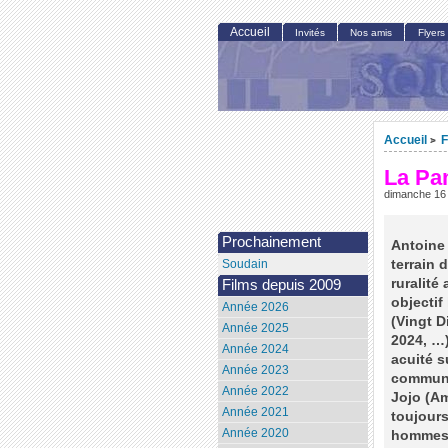
Accueil
Invités
Nos amis
Flyers
Accueil
F
>
La Pa
dimanche 16
Prochainement
Antoine 
terrain 
Soudain
ruralité
Films depuis 2009
objectif
Année 2026
(Vingt D
Année 2025
2024, …)
Année 2024
acuité 
Année 2023
communa
Année 2022
Jojo (Am
Année 2021
toujours
Année 2020
hommes d