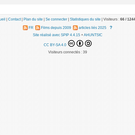
ueil
|
Contact
|
Plan du site
|
Se connecter
|
Statistiques du site
|
Visiteurs :
66 /
124
?
FR
Films depuis 2009
articles liés 2025
Site réalisé avec SPIP 4.4.15
+
AHUNTSIC
CC BY-SA 4.0
Visiteurs connectés :
39