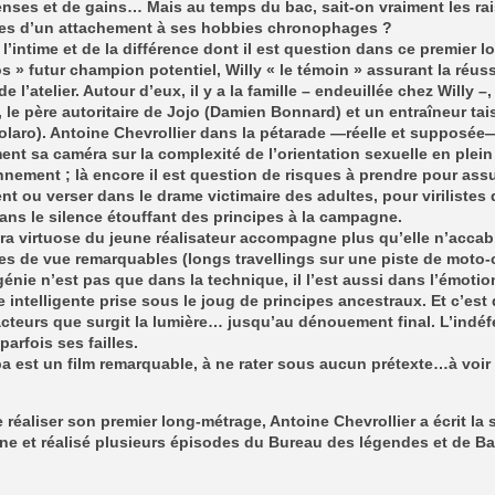
nses et de gains… Mais au temps du bac, sait-on vraiment les ra
es d’un attachement à ses hobbies chronophages ?
 l’intime et de la différence dont il est question dans ce premier l
os » futur champion potentiel, Willy « le témoin » assurant la réus
e l’atelier. Autour d’eux, il y a la famille – endeuillée chez Willy –,
 le père autoritaire de Jojo (Damien Bonnard) et un entraîneur ta
olaro). Antoine Chevrollier dans la pétarade —réelle et supposée
ent sa caméra sur la complexité de l’orientation sexuelle en plein
nement ; là encore il est question de risques à prendre pour ass
nt ou verser dans le drame victimaire des adultes, pour virilistes 
ans le silence étouffant des principes à la campagne.
a virtuose du jeune réalisateur accompagne plus qu’elle n’accab
es de vue remarquables (longs travellings sur une piste de moto
génie n’est pas que dans la technique, il l’est aussi dans l’émoti
 intelligente prise sous le joug de principes ancestraux. Et c’est
cteurs que surgit la lumière… jusqu’au dénouement final. L’indéf
parfois ses failles.
 est un film remarquable, à ne rater sous aucun prétexte…à voir 
 réaliser son premier long-métrage, Antoine Chevrollier a écrit la 
e et réalisé plusieurs épisodes du Bureau des légendes et de Ba
.