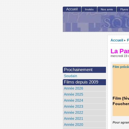
Accueil
Invités
Nos amis
Flyers
Accueil
F
>
La P
mercredi 19
Film précé
Prochainement
Soudain
Films depuis 2009
Année 2026
Année 2025
Film (fé
Année 2024
Foucher
Année 2023
Année 2022
Année 2021
Pour agran
Année 2020