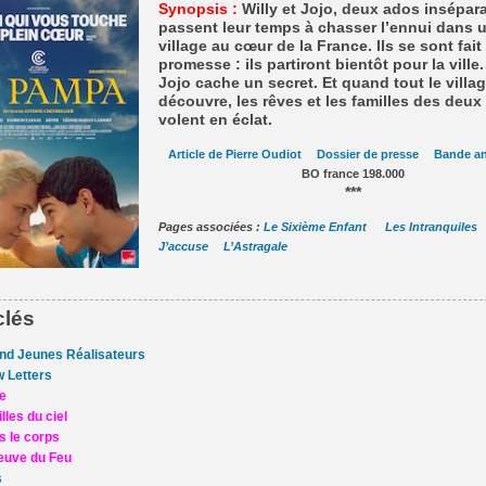
Synopsis :
Willy et Jojo, deux ados insépar
passent leur temps à chasser l’ennui dans u
village au cœur de la France. Ils se sont fait
promesse : ils partiront bientôt pour la ville
Jojo cache un secret. Et quand tout le villag
découvre, les rêves et les familles des deux
volent en éclat.
Article de Pierre Oudiot
Dossier de presse
Bande a
BO france 198.000
***
Pages associées :
Le Sixième Enfant
Les Intranquiles
J’accuse
L’Astragale
clés
d Jeunes Réalisateurs
w Letters
e
lles du ciel
s le corps
euve du Feu
s