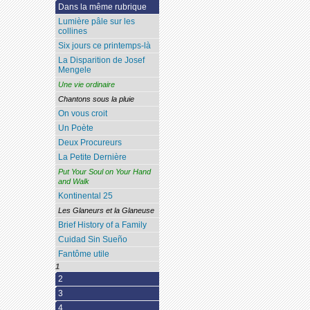
Dans la même rubrique
Lumière pâle sur les
collines
Six jours ce printemps-là
La Disparition de Josef
Mengele
Une vie ordinaire
Chantons sous la pluie
On vous croit
Un Poète
Deux Procureurs
La Petite Dernière
Put Your Soul on Your Hand
and Walk
Kontinental 25
Les Glaneurs et la Glaneuse
Brief History of a Family
Cuidad Sin Sueño
Fantôme utile
1
2
3
4