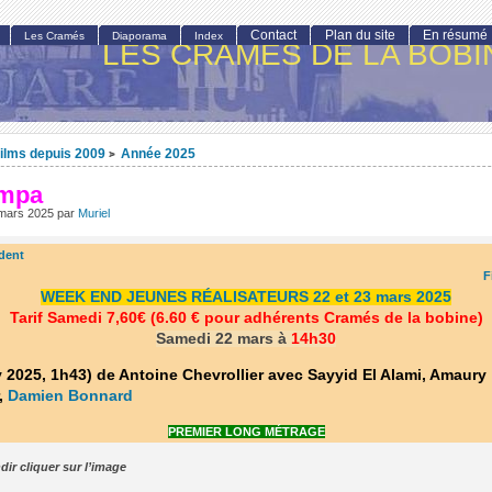
Contact
Plan du site
En résumé
Les Cramés
Diaporama
Index
LES CRAMÉS DE LA BOBI
ilms depuis 2009
Année 2025
>
ampa
 mars 2025
par
Muriel
dent
F
WEEK END JEUNES RÉALISATEURS 22 et 23 mars 2025
Tarif Samedi 7,60€ (6.60 € pour adhérents Cramés de la bobine)
Samedi 22 mars à
14h30
v 2025, 1h43) de Antoine Chevrollier avec Sayyid El Alami, Amaury
,
Damien Bonnard
PREMIER LONG MÉTRAGE
dir cliquer sur l’image