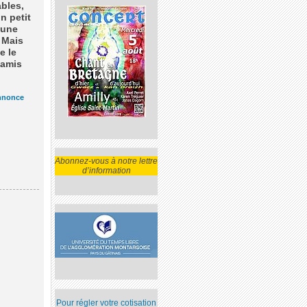
ables,
n petit
 une
. Mais
e le
 amis
nnonce
Abonnez-vous à notre lettre
d’information
Pour régler votre cotisation