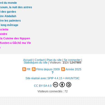
ord du monde
oum, la nuit des astres
i des gardes
aire Abdallah
ère les palmiers
 long métrage
yclette
andre
la Cuisine des Nguyen
Austen a Gâché ma Vie
a
Accueil
|
Contact
|
Plan du site
|
Se connecter
|
Statistiques du site
|
Visiteurs :
213 /
1247985
FR
Films depuis 2009
Année 2025
?
Site réalisé avec SPIP 4.4.15
+
AHUNTSIC
CC BY-SA 4.0
Visiteurs connectés :
72