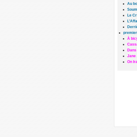
Au b
Soums
Le Cr
L’Aff
Derri
premier
À bic
Cass
Dans 
Jane 
On Ir