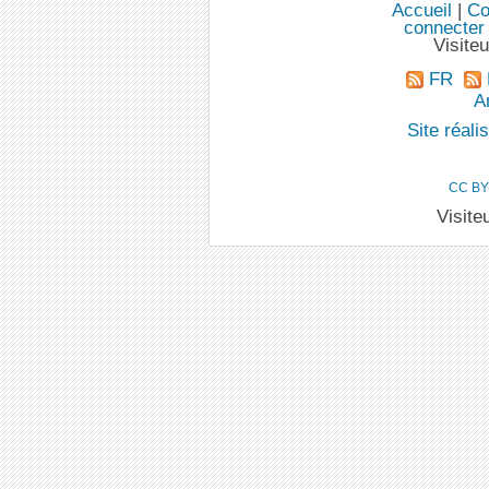
Accueil
|
Co
connecter
Visite
FR
An
Site réal
CC BY
Visite