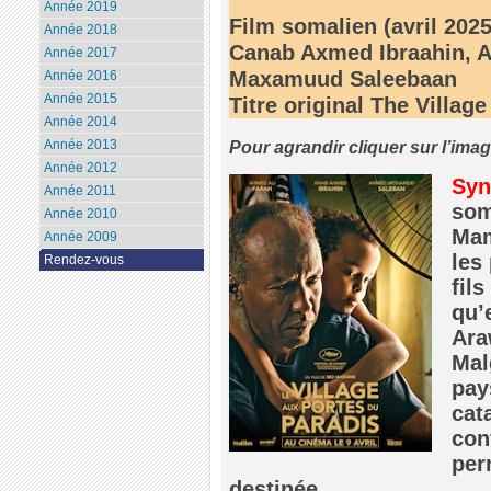
Année 2019
Film somalien (avril 202
Année 2018
Canab Axmed Ibraahin, A
Année 2017
Maxamuud Saleebaan
Année 2016
Année 2015
Titre original The Villag
Année 2014
Pour agrandir cliquer sur l’ima
Année 2013
Année 2012
Syn
Année 2011
som
Année 2010
Mam
Année 2009
les
Rendez-vous
fil
qu’
Ara
Mal
pay
cat
con
per
destinée.