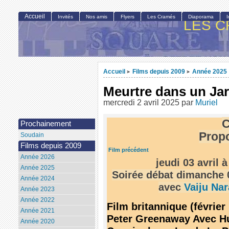
Accueil
Invités
Nos amis
Flyers
Les Cramés
Diaporama
LES C
Accueil
Films depuis 2009
Année 2025
>
>
Meurtre dans un Jar
mercredi 2 avril 2025
par
Muriel
C
Prochainement
Propo
Soudain
Films depuis 2009
Film précédent
Année 2026
jeudi 03 avril 
Année 2025
Soirée débat dimanche 0
Année 2024
avec
Vaiju Na
Année 2023
Année 2022
Film britannique (février
Année 2021
Peter Greenaway Avec Hu
Année 2020