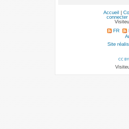
Accueil
|
Co
connecter
Visite
FR
An
Site réal
CC BY
Visite