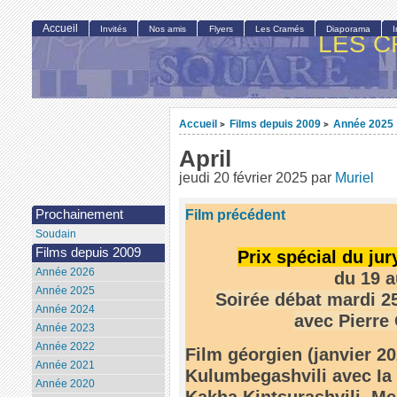
Accueil
Invités
Nos amis
Flyers
Les Cramés
Diaporama
LES C
Accueil
Films depuis 2009
Année 2025
>
>
April
jeudi 20 février 2025
par
Muriel
Film précédent
Prochainement
Soudain
Films depuis 2009
Prix spécial du jur
Année 2026
du 19 a
Année 2025
Soirée débat mardi 25
Année 2024
avec Pierre
Année 2023
Année 2022
Film géorgien (janvier 2
Année 2021
Kulumbegashvili avec Ia 
Année 2020
Kakha Kintsurashvili, Me