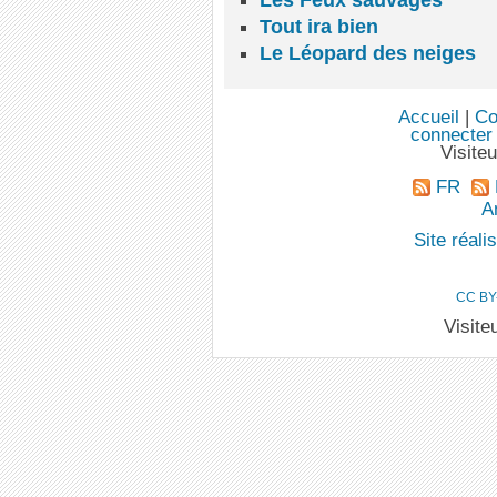
Les Feux sauvages
Tout ira bien
Le Léopard des neiges
Accueil
|
Co
connecter
Visite
FR
An
Site réal
CC BY
Visite