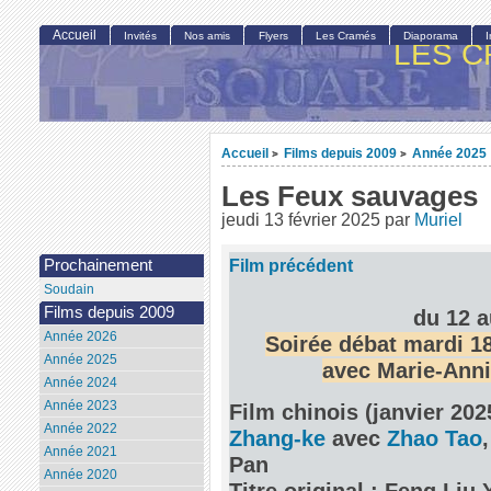
Accueil
Invités
Nos amis
Flyers
Les Cramés
Diaporama
LES C
Accueil
Films depuis 2009
Année 2025
>
>
Les Feux sauvages
jeudi 13 février 2025
par
Muriel
Film précédent
Prochainement
Soudain
Films depuis 2009
du 12 a
Année 2026
Soirée débat mardi 18
Année 2025
avec Marie-Anni
Année 2024
Année 2023
Film chinois (janvier 20
Année 2022
Zhang-ke
avec
Zhao Tao
Année 2021
Pan
Année 2020
Titre original : Feng Liu 