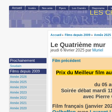
Accueil
Invités
Nos amis
Flyers
Les Cramés
Diaporama
LES C
Accueil
Films depuis 2009
Année 2025
>
>
Le Quatrième mur
jeudi 6 février 2025
par
Muriel
Film précédent
Prochainement
Soudain
Films depuis 2009
Prix du Meilleur film a
Année 2026
Année 2025
du 05 a
Année 2024
Soirée débat mardi 11
Année 2023
avec Pierre
Année 2022
Année 2021
Film français (janvier 20
Année 2020
Oelhoffen
avec
Laurent L