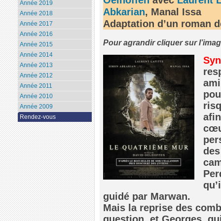
Année 2019
Abkarian
, Manal Issa
Année 2018
Adaptation d’un roman d
Année 2017
Année 2016
Pour agrandir cliquer sur l’ima
Année 2015
Année 2014
Syn
Année 2013
res
Année 2012
ami
Année 2011
pou
Année 2010
ris
Année 2009
afi
Rendez-vous
cœu
per
des
cam
Per
qu’
guidé par Marwan.
Mais la reprise des comb
question, et Georges, q