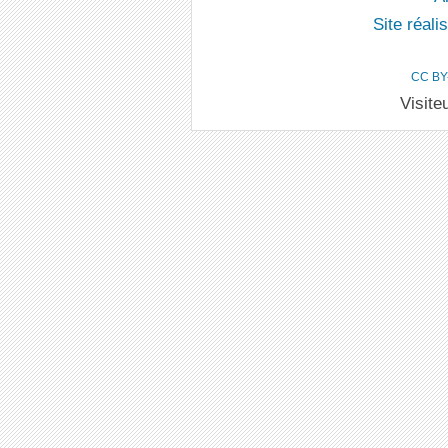
Site réal
CC BY
Visite