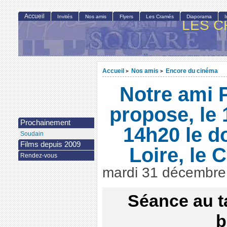
Accueil
Invités
Nos amis
Flyers
Les Cramés
Diaporama
LES C
Accueil
Nos amis
Encore du cinéma
>
>
Notre ami P
propose, le 
Prochainement
14h20 le d
Soudain
Films depuis 2009
Loire, le 
Rendez-vous
mardi 31 décembre
Séance au t
b