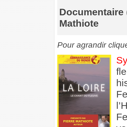
Documentaire (
Mathiote
Pour agrandir cliqu
Sy
fl
hi
Fe
l’
Fe