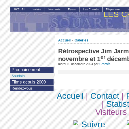
Accueil
Invités
Nos amis
Flyers
Les Cramés
Diaporama
LES C
Accueil
Galeries
>
Rétrospective Jim Jarm
er
novembre et 1
décemb
mardi 10 décembre 2024
par
Cramés
Prochainement
Soudain
Films depuis 2009
Rendez-vous
Accueil
|
Contact
|
|
Statis
Visiteurs