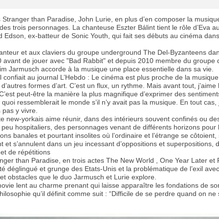
s Stranger than Paradise, John Lurie, en plus d’en composer la musique
n des trois personnages. La chanteuse Eszter Bálint tient le rôle d’Eva a
 Edson, ex-batteur de Sonic Youth, qui fait ses débuts au cinéma dans 
anteur et aux claviers du groupe underground The Del-Byzanteens dan
 avant de jouer avec "Bad Rabbit" et depuis 2010 membre du groupe 
m Jarmusch accorde à la musique une place essentielle dans sa vie.
l confiait au journal L’Hebdo : Le cinéma est plus proche de la musiqu
’autres formes d’art. C’est un flux, un rythme. Mais avant tout, j’aime 
C’est peut-être la manière la plus magnifique d’exprimer des sentiment
 quoi ressemblerait le monde s’il n’y avait pas la musique. En tout cas, 
 pas y vivre.
te new-yorkais aime réunir, dans des intérieurs souvent confinés ou de
 peu hospitaliers, des personnages venant de différents horizons pour l
ions banales et pourtant insolites où l’ordinaire et l’étrange se côtoient,
 et s’annulent dans un jeu incessant d’oppositions et superpositions, 
et de répétitions
nger than Paradise, en trois actes The New World , One Year Later et 
ôté déglingué et grunge des Etats-Unis et la problématique de l’exil ave
 et obstacles que le duo Jarmusch et Lurie explore.
ovie lent au charme prenant qui laisse apparaître les fondations de so
hilosophie qu’il définit comme suit : “Difficile de se perdre quand on ne 