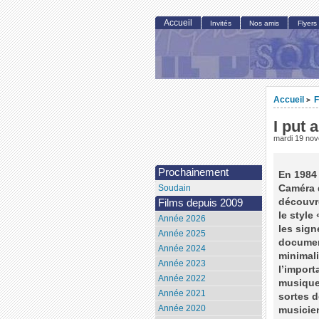
Accueil
Invités
Nos amis
Flyers
Accueil
F
>
I put 
mardi 19 no
Prochainement
En 1984 
Caméra d
Soudain
découvre
Films depuis 2009
le style
Année 2026
les sign
Année 2025
document
Année 2024
minimali
Année 2023
l’import
Année 2022
musiques
Année 2021
sortes d
Année 2020
musicie