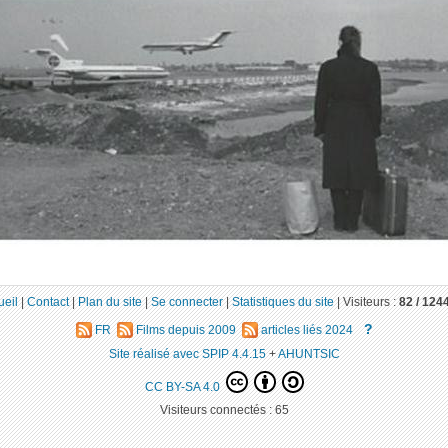
ueil
|
Contact
|
Plan du site
|
Se connecter
|
Statistiques du site
|
Visiteurs :
82 /
124
?
FR
Films depuis 2009
articles liés 2024
Site réalisé avec SPIP 4.4.15
+
AHUNTSIC
CC BY-SA 4.0
Visiteurs connectés :
65