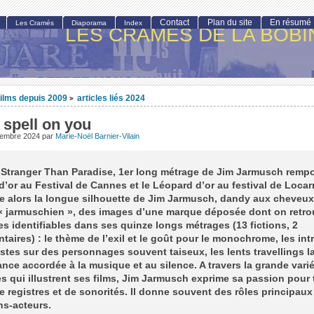
Contact
Plan du site
En résumé
Les Cramés
Diaporama
Index
LES CRAMÉS DE LA BOBI
ilms depuis 2009
articles liés 2024
>
a spell on you
vembre 2024
par
Marie-Noël Barnier-Vilain
Stranger Than Paradise, 1er long métrage de Jim Jarmusch rempo
’or au Festival de Cannes et le Léopard d’or au festival de Loca
 alors la longue silhouette de Jim Jarmusch, dandy aux cheveux 
 « jarmuschien », des images d’une marque déposée dont on retro
es identifiables dans ses quinze longs métrages (13 fictions, 2
aires) : le thème de l’exil et le goût pour le monochrome, les int
stes sur des personnages souvent taiseux, les lents travellings l
ance accordée à la musique et au silence. A travers la grande vari
 qui illustrent ses films, Jim Jarmusch exprime sa passion pour 
e registres et de sonorités. Il donne souvent des rôles principaux
ns-acteurs.