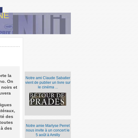
NE
rte la
Notre ami Claude Sabatier
rno. On
vient de publier un livre sur
noirs et
le cinéma ...
uvera
rigues
atéraux,
été des
toutes
Notre amie Marlyse Perret
 à des
nous invite à un concert le
5 août à Amilly