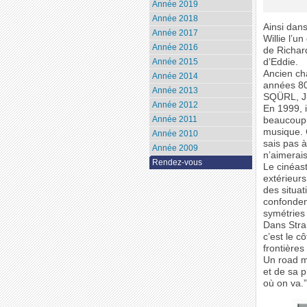
Année 2019
Année 2018
Ainsi dan
Année 2017
Willie l’u
Année 2016
de Richard
Année 2015
d’Eddie.
Ancien ch
Année 2014
années 80
Année 2013
SQÜRL, Ji
Année 2012
En 1999, i
Année 2011
beaucoup d
musique. 
Année 2010
sais pas à
Année 2009
n’aimerais
Rendez-vous
Le cinéas
extérieurs
des situat
confondent
symétries 
Dans Stra
c’est le c
frontières
Un road m
et de sa p
où on va.”