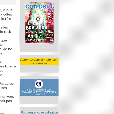
, y joue
ux côtés
le rôle
s les
de rock
e que
la
s. Je ne
je
Abonnez-vous à notre lettre
s
d’information
es livrer à
 se
de
Paradise,
c ses
n univers
sait pas
Pour régler votre cotisation