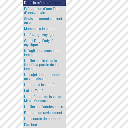
Dans la même rubrique
Préparation d’une fête
d’anniversaire
Seuls les amants restent
en vie
Memphis a le blues
Un étrange voyage
Ghost Dog, l’odysée
mystique
Il s’agit de la cause des
femmes
Un film musical sur la
liberté, la parole de la
femme
Un sujet dont personne
ne veut discuter
Une ode à la liberté
Lui ou Elle ?
Une période de la vie de
Mirco Mencacci
Un film sur l’adolescence
Rapture, un ravissement
Une source de bonheur
Parched