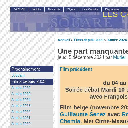
Accueil
Invités
Nos amis
Flyers
Les Cramés
Diaporama
LES C
Accueil
Films depuis 2009
Année 2024
>
>
Une part manquant
jeudi 5 décembre 2024
par
Muriel
Film précédent
Prochainement
Soudain
Films depuis 2009
du 04 au
Année 2026
Soirée débat Mardi 10
Année 2025
avec François
Année 2024
Année 2023
Film belge (novembre 20
Année 2022
Guillaume Senez
avec
Ro
Année 2021
Chemla
, Mei Cirne-Masu
Année 2020