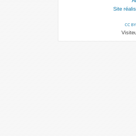
An
Site réal
CC BY
Visite