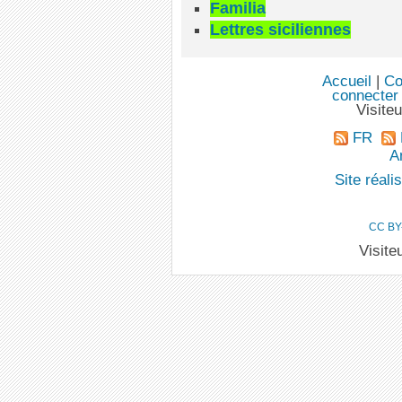
Familia
Lettres siciliennes
Accueil
|
Co
connecter
Visite
FR
An
Site réal
CC BY
Visite