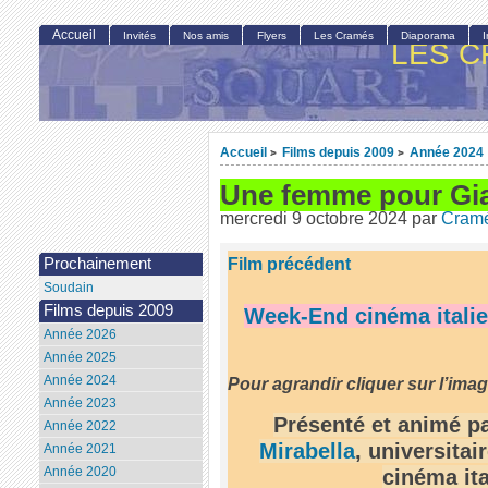
Accueil
Invités
Nos amis
Flyers
Les Cramés
Diaporama
LES C
Accueil
Films depuis 2009
Année 2024
>
>
Une femme pour Gi
mercredi 9 octobre 2024
par
Cram
Film précédent
Prochainement
Soudain
Films depuis 2009
Week-End cinéma italie
Année 2026
Année 2025
Année 2024
Pour agrandir cliquer sur l’ima
Année 2023
Présenté et animé p
Année 2022
Mirabella
, universitai
Année 2021
Année 2020
cinéma ita