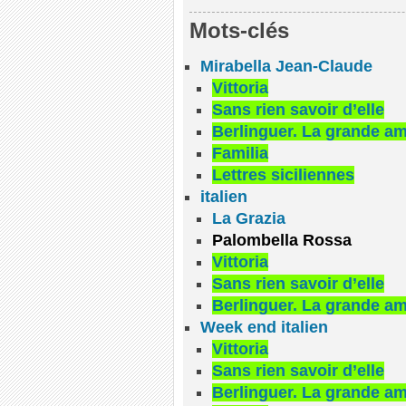
Mots-clés
Mirabella Jean-Claude
Vittoria
Sans rien savoir d’elle
Berlinguer. La grande a
Familia
Lettres siciliennes
italien
La Grazia
Palombella Rossa
Vittoria
Sans rien savoir d’elle
Berlinguer. La grande a
Week end italien
Vittoria
Sans rien savoir d’elle
Berlinguer. La grande a