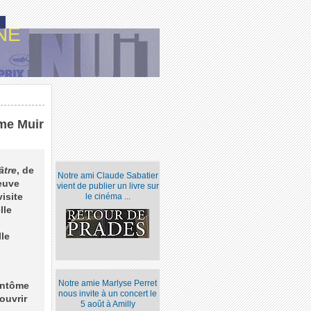
NE
Mme Muir
âtre
, de
Notre ami Claude Sabatier
veuve
vient de publier un livre sur
isite
le cinéma ...
lle
lle
Notre amie Marlyse Perret
fantôme
nous invite à un concert le
ouvrir
5 août à Amilly