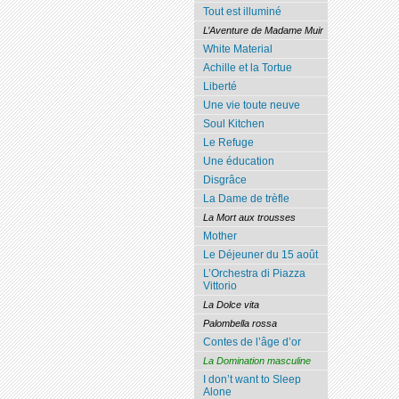
Tout est illuminé
L’Aventure de Madame Muir
White Material
Achille et la Tortue
Liberté
Une vie toute neuve
Soul Kitchen
Le Refuge
Une éducation
Disgrâce
La Dame de trèfle
La Mort aux trousses
Mother
Le Déjeuner du 15 août
L’Orchestra di Piazza
Vittorio
La Dolce vita
Palombella rossa
Contes de l’âge d’or
La Domination masculine
I don’t want to Sleep
Alone