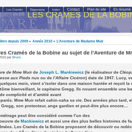
Contact
Plan du site
En résumé
Les Cramés
Diaporama
Index
LES CRAMÉS DE LA BOBI
ilms depuis 2009
Année 2010
L’Aventure de Madame Muir
>
>
des Cramés de la Bobine au sujet de l’Aventure de 
 2010
par
Bruno
ure de Mme Mui
r de
Joseph L. Mankiewicz
(le réalisateur de
Cléop
esse aux Pieds nus
ou de
l’Affaire Cicéron
) date de 1947. Lucy, 
uelques mois, vient s’isoler dans une maison hantée et reçoit la v
tôme bienveillant, le capitaine Gregg. Ils nouent ensemble une be
 de complicité et d’amitié avant
éparés. Mme Muir refait cahin-caha sa vie. Des années plus tard, e
 Gregg, son protecteur, ange gardien et peut-être plus encore…
-métrage peut être considéré comme l’un des
’oeuvre de
Mankiewicz
et aussi une des plus belles histoires de 
ilmées. Les Cramés de la Bobine proposent de découvrir ou redéc