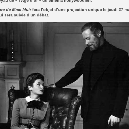
oyau de « l’Âge d’or » du cinéma hollywoodien.
ure de Mme Muir
fera l’objet d’une projection unique le jeudi 27 ma
i sera suivie d’un débat.