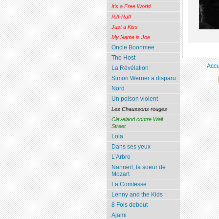
It’s a Free World
Riff-Raff
Just a Kiss
My Name is Joe
Oncle Boonmee
The Host
Accu
La Révélation
Simon Werner a disparu
Nord
Un poison violent
Les Chaussons rouges
Cleveland contre Wall
Street
Lola
Dans ses yeux
L’Arbre
Nannerl, la soeur de
Mozart
La Comtesse
Lenny and the Kids
8 Fois debout
Ajami