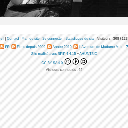
eil
|
Contact
|
Plan du site
|
Se connecter
|
Statistiques du site
|
Visiteurs :
308 /
123
FR
Films depuis 2009
Année 2010
L’Aventure de Madame Muir
Site réalisé avec SPIP 4.4.15
+
AHUNTSIC
CC BY-SA 4.0
Visiteurs connectés :
65