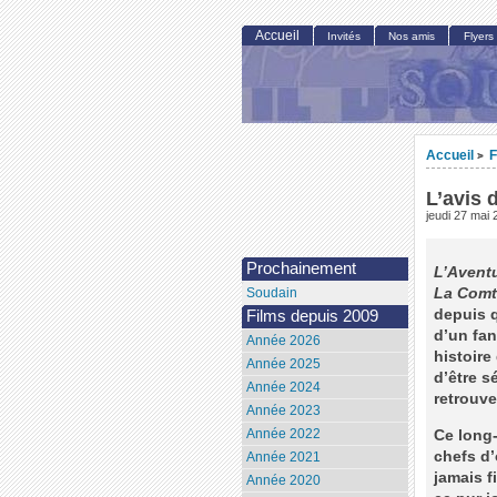
Accueil
Invités
Nos amis
Flyers
Accueil
F
>
L’avis 
jeudi 27 mai
Prochainement
L’Avent
La Comt
Soudain
depuis q
Films depuis 2009
d’un fan
Année 2026
histoire
Année 2025
d’être s
Année 2024
retrouve
Année 2023
Année 2022
Ce long
chefs d
Année 2021
jamais f
Année 2020