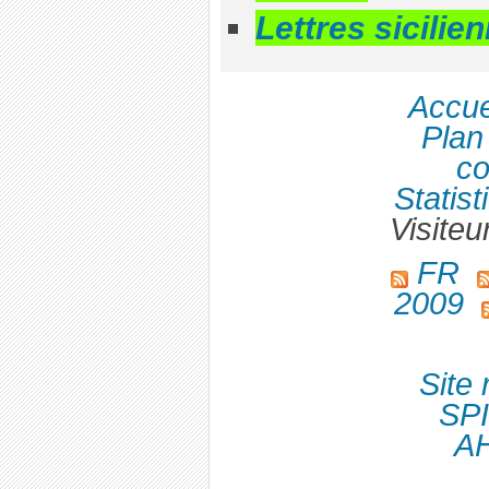
Lettres sicilie
Accue
Plan 
co
Statist
Visiteu
FR
2009
Site 
SPI
A