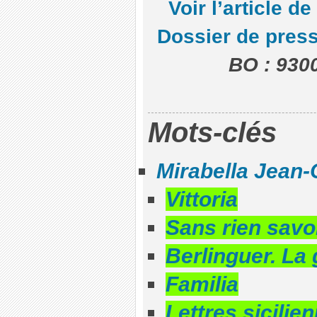
Voir l’article 
Dossier de pres
BO : 930
Mots-clés
Mirabella Jean-
Vittoria
Sans rien savoi
Berlinguer. La
Familia
Lettres sicilie