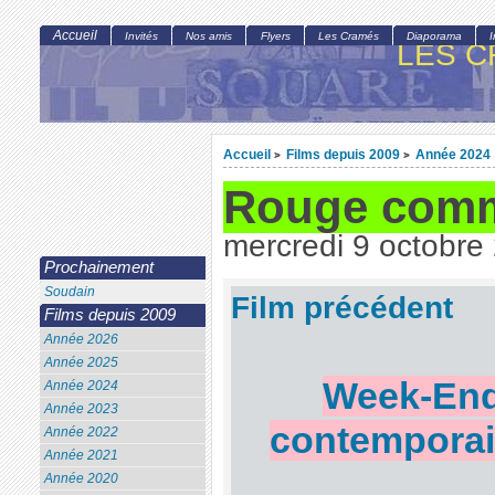
Accueil
Invités
Nos amis
Flyers
Les Cramés
Diaporama
LES C
Accueil
Films depuis 2009
Année 2024
>
>
Rouge comme
mercredi 9 octobre
Prochainement
Soudain
Film précédent
Films depuis 2009
Année 2026
Année 2025
Week-End 
Année 2024
Année 2023
contemporain
Année 2022
Année 2021
Année 2020