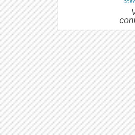
CC BY
V
con