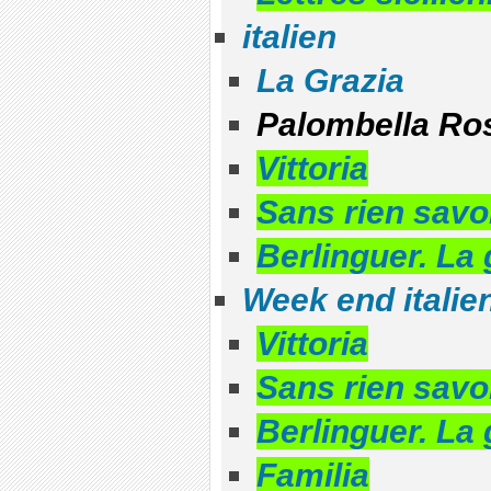
italien
La Grazia
Palombella Ro
Vittoria
Sans rien savoi
Berlinguer. La
Week end italie
Vittoria
Sans rien savoi
Berlinguer. La
Familia