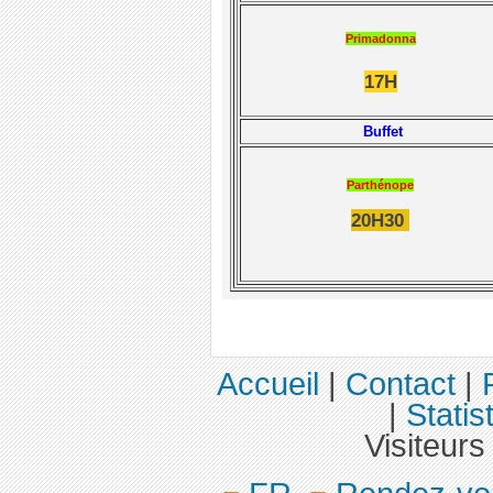
Primadonna
17H
Buffet
Parthénope
20H30
Accueil
|
Contact
|
|
Statis
Visiteurs