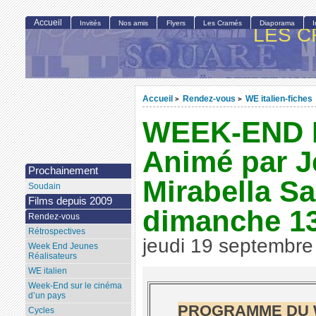
Accueil
Invités
Nos amis
Flyers
Les Cramés
Diaporama
LES C
Accueil
Rendez-vous
WE italien-fiches
>
>
WEEK-END I
Animé par J
Prochainement
Mirabella Sa
Soudain
Films depuis 2009
dimanche 13
Rendez-vous
Rétrospectives
jeudi 19 septembre
Week End Jeunes
Réalisateurs
WE italien
Week-End sur le cinéma
d’un pays
PROGRAMME DU W
Cycles