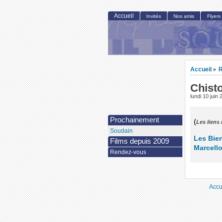
Accueil
Invités
Nos amis
Flyers
Accueil
R
>
Chist
lundi 10 juin
Prochainement
(
Les liens
Soudain
Les Bie
Films depuis 2009
Marcell
Rendez-vous
Accu