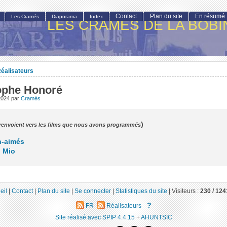
Contact
Plan du site
En résumé
Les Cramés
Diaporama
Index
LES CRAMÉS DE LA BOBI
éalisateurs
ophe Honoré
 2024
par
Cramés
)
 renvoient vers les films que nous avons programmés
n-aimés
o Mio
eil
|
Contact
|
Plan du site
|
Se connecter
|
Statistiques du site
|
Visiteurs :
230 /
124
?
FR
Réalisateurs
Site réalisé avec SPIP 4.4.15
+
AHUNTSIC