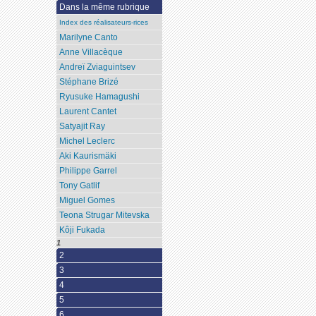
Dans la même rubrique
Index des réalisateurs-rices
Marilyne Canto
Anne Villacèque
Andreï Zviaguintsev
Stéphane Brizé
Ryusuke Hamagushi
Laurent Cantet
Satyajit Ray
Michel Leclerc
Aki Kaurismäki
Philippe Garrel
Tony Gatlif
Miguel Gomes
Teona Strugar Mitevska
Kôji Fukada
1
2
3
4
5
6