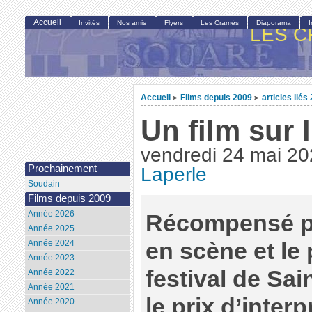
Accueil
Invités
Nos amis
Flyers
Les Cramés
Diaporama
LES C
Accueil
Films depuis 2009
articles liés
>
>
Un film sur 
vendredi 24 mai 2
Prochainement
Laperle
Soudain
Films depuis 2009
Année 2026
Récompensé par
Année 2025
en scène et le 
Année 2024
Année 2023
festival de Sai
Année 2022
Année 2021
le prix d’inter
Année 2020