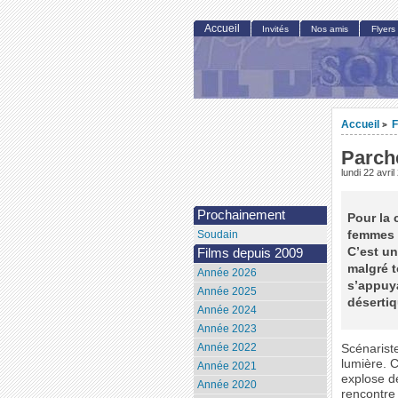
Accueil
Invités
Nos amis
Flyers
Accueil
F
>
Parch
lundi 22 avri
Prochainement
Pour la 
femmes 
Soudain
C’est un
Films depuis 2009
malgré t
Année 2026
s’appuy
Année 2025
désertiq
Année 2024
Année 2023
Année 2022
Scénariste
lumière. 
Année 2021
explose d
Année 2020
rencontre