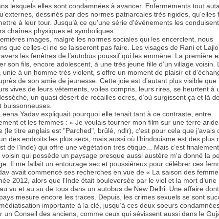
dans lesquels elles sont condamnées à avancer. Enfermements tout aut
u’externes, dessinés par des normes patriarcales très rigides, qu’elles f
ettre à leur tour. Jusqu’à ce qu’une série d’événements les conduisent 
urs chaînes physiques et symboliques.
remières images, malgré les normes sociales qui les encerclent, nous
 que celles-ci ne se laisseront pas faire. Les visages de Rani et Lajl
travers les fenêtres de l’autobus poussif qui les emmène. La première 
er son fils, encore adolescent, à une très jeune fille d’un village voisin.
 unie à un homme très violent, s’offre un moment de plaisir et d’échan
près de son amie de jeunesse. Cette joie est d’autant plus visible que 
rs vives de leurs vêtements, voiles compris, leurs rires, se heurtent à 
sséché, un quasi désert de rocailles ocres, d’où surgissent ça et là de
t buissonneuses.
eena Yadav expliquait pourquoi elle tenait tant à ce contraste, entre
ement et les femmes : « Je voulais tourner mon film sur une terre aride
(le titre anglais est "Parched", brûlé, ndlr), c’est pour cela que j’avais c
’un des endroits les plus secs, mais aussi où l’hindouisme est des plus r
t de l’Inde) qui offre une végétation très étique... Mais c’est finalement
 voisin qui possède un paysage presque aussi austère m’a donné la p
e. Il me fallait un entourage sec et poussiéreux pour célébrer ces fe
av avait commencé ses recherches en vue de « La saison des femmes
nnée 2012, alors que l’Inde était bouleversée par le viol et la mort d’une j
au vu et au su de tous dans un autobus de New Delhi. Une affaire dont
ays mesure encore les traces. Depuis, les crimes sexuels se sont su
médiatisation importante à la clé, jusqu’à ces deux soeurs condamnées
ar un Conseil des anciens, comme ceux qui sévissent aussi dans le Gu