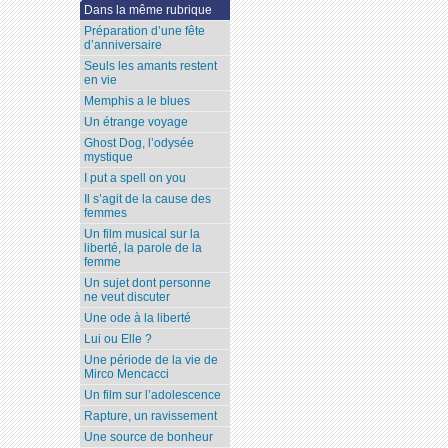
Dans la même rubrique
Préparation d’une fête
d’anniversaire
Seuls les amants restent
en vie
Memphis a le blues
Un étrange voyage
Ghost Dog, l’odysée
mystique
I put a spell on you
Il s’agit de la cause des
femmes
Un film musical sur la
liberté, la parole de la
femme
Un sujet dont personne
ne veut discuter
Une ode à la liberté
Lui ou Elle ?
Une période de la vie de
Mirco Mencacci
Un film sur l’adolescence
Rapture, un ravissement
Une source de bonheur