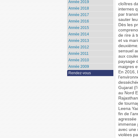
Année 2019
cloîtres 
Année 2018
internes q
par transm
Année 2017
sauter le
Année 2016
Dès les p
Année 2015
comprenons
Année 2014
de rire à 
et va mari
Année 2013
deuxième,
Année 2012
sensuel au
Année 2011
aux couleu
Année 2010
paysage de
Année 2009
maigres e
En 2016, L
Rendez-vous
l’environn
desséchée 
Gujarat (l
au Nord Es
Rajasthan
de tournag
Leena Yad
fin de l’a
agressée 
immense p
avec une 
violées p