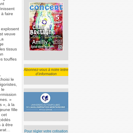
ant
inissent
à faire
o explosent
est veuve
 La
ge
les tissus
un
s touffes
Abonnez-vous à notre lettre
d’information
,
hoisi le
igoristes,
 le
ermission
mmes. »
 », à la
eune fille
 cet
ccédés
 à être
jarat…
Pour régler votre cotisation