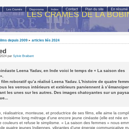
Contact
Plan du site
En résumé
Les Cramés
Diaporama
Index
LES CRAMÉS DE LA BOBI
ilms depuis 2009
articles liés 2024
>
ed
l 2024
par
Sylvie Braibant
cinéaste Leena Yadav, en Inde voici le temps de « La saison des
».
 film roboratif qu’a réalisé Leena Yadav. L’histoire de quatre fem
ous les verrous intérieurs et extérieurs parviennent à s’émanciper
ant les unes sur les autres. Des images chatoyantes sur un pays
ue...
, réalisatrice, monteuse, et productrice de ses films, elle aime la comple
Ce troisième long métrage d’une encore jeune cinéaste (elle est née en
e couleurs et refuse le simplisme. « La saison des femmes » nous em
 de quatre jeunes Indiennes, vibrantes d’une énergie communicative ma