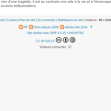
a rien d’une tragédie, il est au contraire une ode à la vie et à l’émancipa
accents bollywoodiens.
ueil
|
Contact
|
Plan du site
|
Se connecter
|
Statistiques du site
|
Visiteurs :
96 /
124
?
FR
Films depuis 2009
articles liés 2024
Site réalisé avec SPIP 4.4.15
+
AHUNTSIC
CC BY-SA 4.0
Visiteurs connectés :
37