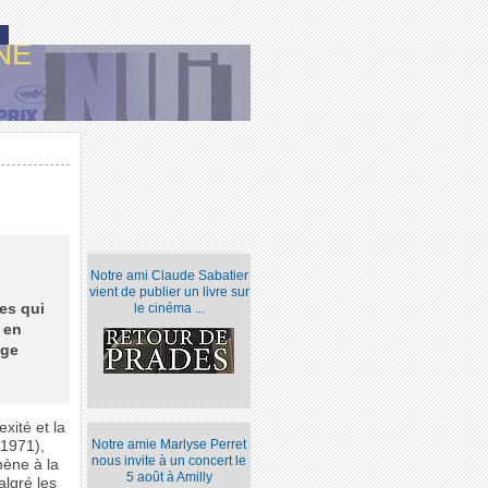
NE
Notre ami Claude Sabatier
vient de publier un livre sur
mes qui
le cinéma ...
 en
age
xité et la
Notre amie Marlyse Perret
 1971),
nous invite à un concert le
mène à la
5 août à Amilly
lgré les