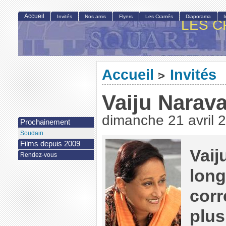
Accueil
Invités
Nos amis
Flyers
Les Cramés
Diaporama
LES C
Accueil
Invités
>
Vaiju Narav
dimanche 21 avril 
Prochainement
Soudain
Films depuis 2009
Vaij
Rendez-vous
lon
cor
plus