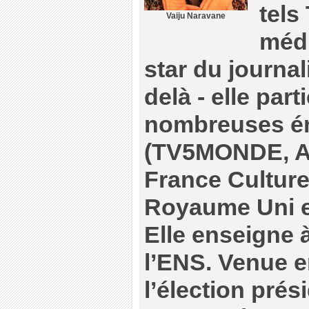
tels
Vaiju Naravane
médi
star du journal
delà - elle part
nombreuses ém
(TV5MONDE, Art
France Culture
Royaume Uni et
Elle enseigne 
l’ENS. Venue 
l’élection prés