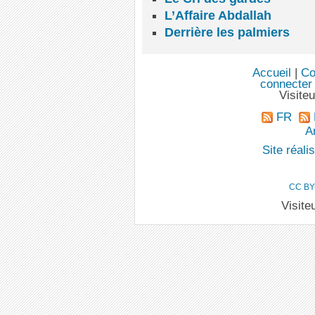
L’Affaire Abdallah
Derrière les palmiers
Accueil
|
Co
connecter
Visite
FR
An
Site réal
CC BY
Visite