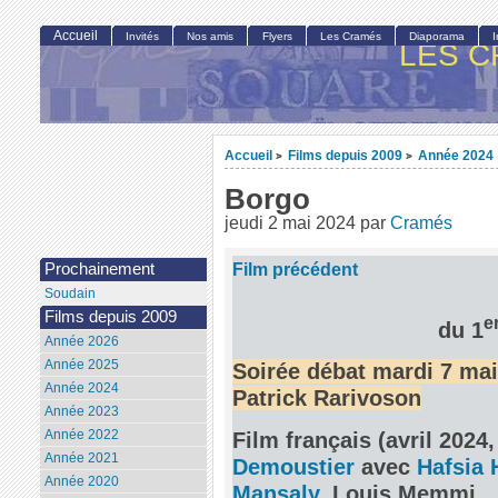
Accueil
Invités
Nos amis
Flyers
Les Cramés
Diaporama
LES C
Accueil
Films depuis 2009
Année 2024
>
>
Borgo
jeudi 2 mai 2024
par
Cramés
Film précédent
Prochainement
Soudain
Films depuis 2009
e
du 1
Année 2026
Année 2025
Soirée débat mardi 7 mai
Année 2024
Patrick Rarivoson
Année 2023
Année 2022
Film français (avril 2024
Année 2021
Demoustier
avec
Hafsia 
Année 2020
Mansaly
, Louis Memmi