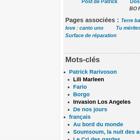
Post de Patrick
Doss
BO F
Pages associées :
Terre ba
love : canto uno
Tu mérite
Surface de réparation
Mots-clés
Patrick Rarivoson
Lili Marleen
Fario
Borgo
Invasion Los Angeles
De nos jours
français
Au bord du monde
Soumsoum, la nuit des a
Le Cri des gardes