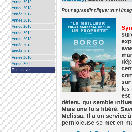
Année 2019
Année 2018
Pour agrandir cliquer sur l’ima
Année 2017
Année 2016
Syn
Année 2015
Année 2014
sur
Année 2013
exp
Année 2012
ave
Année 2011
mar
Année 2010
dép
Année 2009
cent
Rendez-vous
com
son
les
est
détenu qui semble influen
Mais une fois libéré, Sa
Melissa. Il a un servic
pernicieuse se met en m