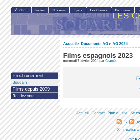
Accueil
Invités
Nos amis
Flyers
Les Cramés
Diaporama
LES C
Accueil
Documents AG
AG 2024
>
>
Films espagnols 2023
mercredi 7 février 2024
par
Cramés
Prochainement
F
Soudain
Films depuis 2009
Rendez-vous
Accueil
|
Contact
|
Plan du site
|
Se co
FR
Do
Site réalisé 
CC BY