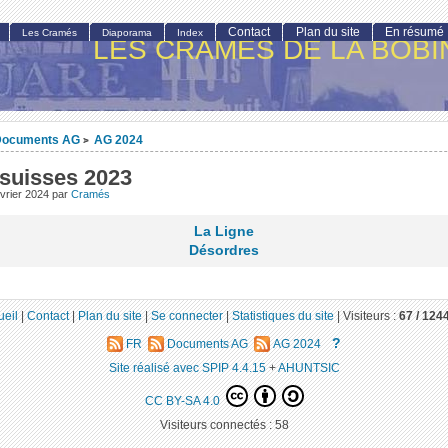
Contact
Plan du site
En résumé
Les Cramés
Diaporama
Index
LES CRAMÉS DE LA BOBI
Documents AG
AG 2024
>
 suisses 2023
vrier 2024
par
Cramés
La Ligne
Désordres
ueil
|
Contact
|
Plan du site
|
Se connecter
|
Statistiques du site
|
Visiteurs :
67 /
124
?
FR
Documents AG
AG 2024
Site réalisé avec SPIP 4.4.15
+
AHUNTSIC
CC BY-SA 4.0
Visiteurs connectés :
58