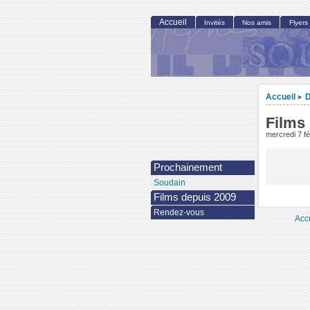
Accueil
Invités
Nos amis
Flyers
Accueil
>
Films
mercredi 7 fé
Prochainement
Soudain
Films depuis 2009
Rendez-vous
Acc