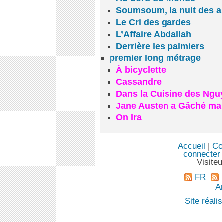
Soumsoum, la nuit des a
Le Cri des gardes
L’Affaire Abdallah
Derrière les palmiers
premier long métrage
À bicyclette
Cassandre
Dans la Cuisine des Ngu
Jane Austen a Gâché ma
On Ira
Accueil
|
Co
connecter
Visite
FR
An
Site réal