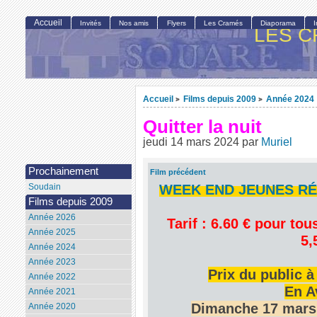
Accueil
Invités
Nos amis
Flyers
Les Cramés
Diaporama
LES C
Accueil
Films depuis 2009
Année 2024
>
>
Quitter la nuit
jeudi 14 mars 2024
par
Muriel
Prochainement
Film précédent
WEEK END JEUNES RÉA
Soudain
Films depuis 2009
Année 2026
Tarif : 6.60 € pour tou
Année 2025
5,
Année 2024
Année 2023
Prix du public à
Année 2022
En A
Année 2021
Dimanche 17 mars
Année 2020