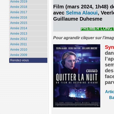
Année 2019
Film (mars 2024, 1h48) d
Année 2018
avec
Selma Alaoui
, Veer
Année 2017
Année 2016
Guillaume Duhesme
Année 2015
PREMIER LONG
Année 2014
Année 2013
Pour agrandir cliquer sur l’ima
Année 2012
Année 2011
Syn
Année 2010
dan
Année 2009
l’a
Rendez-vous
sem
des
fac
par
Arti
Ba