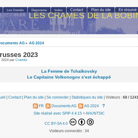
Contact
Plan du site
En résumé
Les Cramés
Diaporama
Index
LES CRAMÉS DE LA BOBI
Documents AG
AG 2024
>
 russes 2023
er 2024
par
Cramés
La Femme de Tchaïkovsky
Le Capitaine Volkonogov s’est échappé
ueil
|
Contact
|
Plan du site
|
Se connecter
|
Statistiques du site
|
Visiteurs :
68 /
124
?
FR
Documents AG
AG 2024
Site réalisé avec SPIP 4.4.15
+
AHUNTSIC
CC BY-SA 4.0
Visiteurs connectés :
34