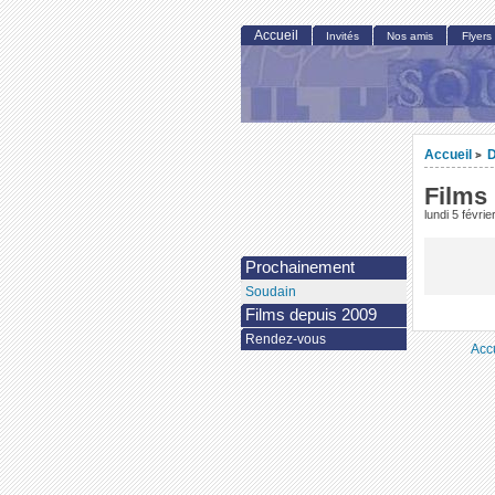
Accueil
Invités
Nos amis
Flyers
Accueil
>
Films
lundi 5 févri
Prochainement
Soudain
Films depuis 2009
Rendez-vous
Acc