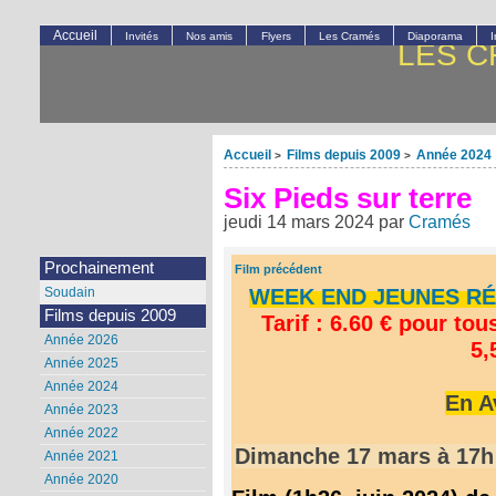
Accueil
Invités
Nos amis
Flyers
Les Cramés
Diaporama
LES C
Accueil
Films depuis 2009
Année 2024
>
>
Six Pieds sur terre
jeudi 14 mars 2024
par
Cramés
Prochainement
Film précédent
WEEK END JEUNES RÉA
Soudain
Films depuis 2009
Tarif : 6.60 € pour tou
Année 2026
5,
Année 2025
Année 2024
En A
Année 2023
Année 2022
Dimanche 17 mars à 17h 
Année 2021
Année 2020