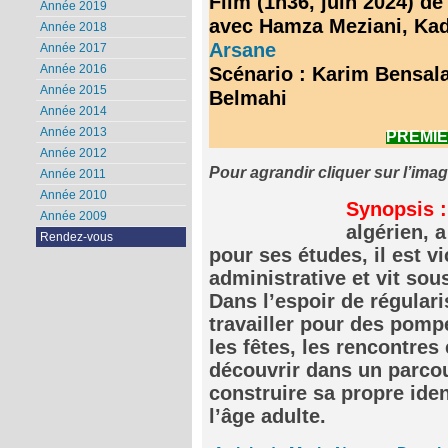
Film (1h36, juin 2024) d
Année 2019
avec Hamza Meziani, Kad
Année 2018
Arsane
Année 2017
Année 2016
Scénario : Karim Bensal
Année 2015
Belmahi
Année 2014
Année 2013
PREMI
Année 2012
Pour agrandir cliquer sur l’ima
Année 2011
Année 2010
Synopsis :
Année 2009
algérien, 
Rendez-vous
pour ses études, il est v
administrative et vit so
Dans l’espoir de régulari
travailler pour des pom
les fêtes, les rencontres
découvrir dans un parcour
construire sa propre iden
l’âge adulte.