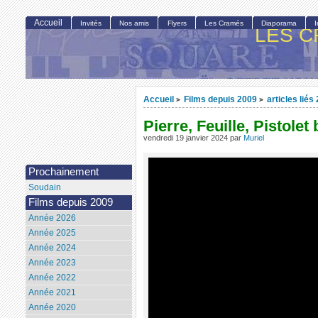
Accueil
Invités
Nos amis
Flyers
Les Cramés
Diaporama
LES C
Accueil
Films depuis 2009
articles liés
>
>
Pierre, Feuille, Pistole
vendredi 19 janvier 2024
par
Muriel
Prochainement
Soudain
Films depuis 2009
Année 2026
Année 2025
Année 2024
Année 2023
Année 2022
Année 2021
Année 2020