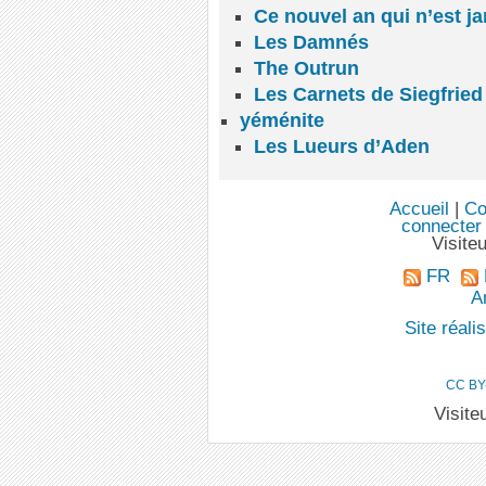
Ce nouvel an qui n’est ja
Les Damnés
The Outrun
Les Carnets de Siegfried
yéménite
Les Lueurs d’Aden
Accueil
|
Co
connecter
Visite
FR
An
Site réal
CC BY
Visite