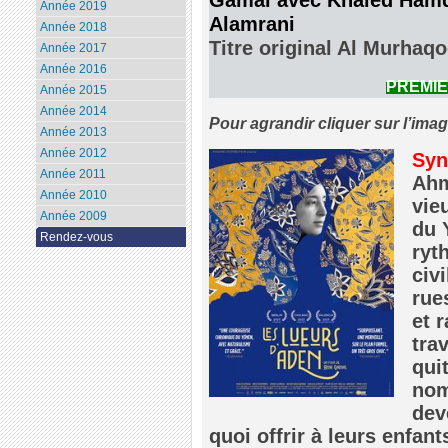
Année 2019
Alamrani
Année 2018
Titre original Al Murhaq
Année 2017
Année 2016
PREMI
Année 2015
Année 2014
Pour agrandir cliquer sur l’ima
Année 2013
Année 2012
Syn
Année 2011
Ahm
Année 2010
vie
Année 2009
du 
Rendez-vous
ryt
civi
rue
et 
trav
qui
nom
dev
quoi offrir à leurs enfan