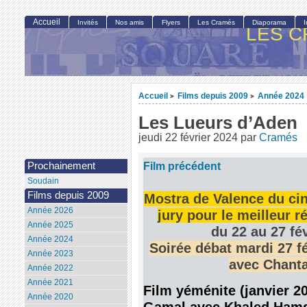
Accueil
Invités
Nos amis
Flyers
Les Cramés
Diaporama
LES C
Accueil
Films depuis 2009
Année 2024
>
>
Les Lueurs d’Aden
jeudi 22 février 2024
par
Cramés
Film précédent
Prochainement
Soudain
Films depuis 2009
Mostra de Valence du ci
Année 2026
jury pour le meilleur r
Année 2025
du 22 au 27 fé
Année 2024
Soirée débat mardi 27 f
Année 2023
avec Chanta
Année 2022
Année 2021
Film yéménite (janvier 2
Année 2020
Gamal avec Khaled Ham