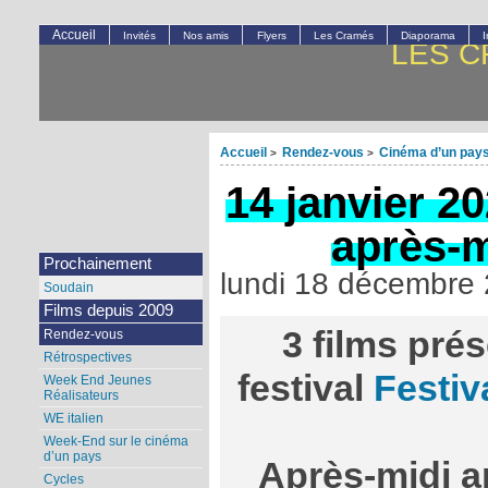
Accueil
Invités
Nos amis
Flyers
Les Cramés
Diaporama
LES C
Accueil
Rendez-vous
Cinéma d’un pays
>
>
14 janvier 2
après-m
Prochainement
lundi 18 décembre
Soudain
Films depuis 2009
3 films pré
Rendez-vous
Rétrospectives
festival
Festiv
Week End Jeunes
Réalisateurs
WE italien
Week-End sur le cinéma
d’un pays
Après-midi a
Cycles