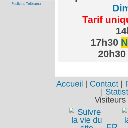
Festivals Télérama
Dim
Tarif uni
1
17h30
N
20h3
Accueil
|
Contact
|
|
Statis
Visiteurs
FR