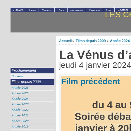
Accueil
Contact
Invités
Nos amis
Flyers
Les Cramés
Diaporama
Index
LES C
Accueil
Films depuis 2009
Année 2024
>
>
La Vénus d’
jeudi 4 janvier 202
Prochainement
Soudain
Film précédent
Films depuis 2009
Année 2026
Année 2025
Année 2024
du 4 au 
Année 2023
Année 2022
Soirée déba
Année 2021
Année 2020
janvier à 2
Année 2019