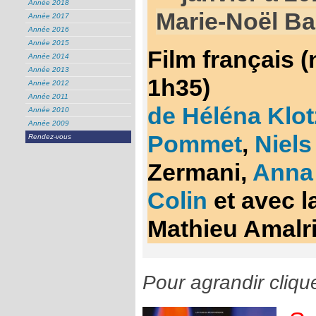
Année 2018
Marie-Noël Bar
Année 2017
Année 2016
Année 2015
Film français 
Année 2014
Année 2013
1h35)
Année 2012
Année 2011
de Héléna Klot
Année 2010
Année 2009
Pommet
,
Niels
Rendez-vous
Zermani,
Anna 
Colin
et avec l
Mathieu Amalr
Pour agrandir cliqu