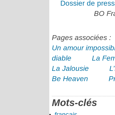
Dossier de pres
BO Fr
Pages associé
Un amour impossib
diable
La Fem
La Jalousie
L
Be Heaven
P
Mots-clés
français