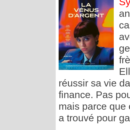
Sy
an
ca
av
ge
fr
El
réussir sa vie d
finance. Pas pour
mais parce que c
a trouvé pour ga