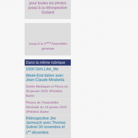
pour toutes les photos
jusqu’à la rétrospective
Godard
ème
Jusqu’à la X
Assemblée
générale
Dans la même rubrique
1000 Girls Like_Me
Week-End italien avec
Jean-Claude Mirabella
Soirée Mediapart et Fleurs du
30 janvier 2025 ©Frédéric
Bartei
Photos de l’Assemblée
Générale du 23 janvier 2025
©Frédéric Bartei
Rétrospective Jim
Jarmusch avec Thomas
Sotinel 30 novembre et
er
1
décembre