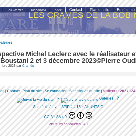
Contact
Plan du site
En résumé
Les Cramés
Diaporama
Index
LES CRAMÉS DE LA BOBI
aleries
pective Michel Leclerc avec le réalisateur e
s Boustani 2 et 3 décembre 2023©Pierre Oud
embre 2023
par
Cramés
eil
|
Contact
|
Plan du site
|
Se connecter
|
Statistiques du site
|
Visiteurs :
282 /
124
?
FR
Galeries
Site réalisé avec SPIP 4.4.15
+
AHUNTSIC
CC BY-SA 4.0
Visiteurs connectés :
40