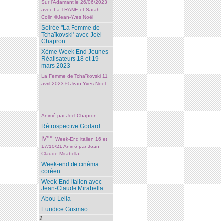
Sur l’Adamant le 26/06/2023
avec La TRAME et Sarah
Colin ©Jean-Yves Noël
Soirée "La Femme de
Tchaïkovski" avec Joël
Chapron
Xème Week-End Jeunes
Réalisateurs 18 et 19
mars 2023
La Femme de Tchaïkovski 11
avril 2023 © Jean-Yves Noël
Animé par Joël Chapron
Rétrospective Godard
me
IV
Week-End italien 16 et
17/10/21 Animé par Jean-
Claude Mirabella
Week-end de cinéma
coréen
Week-End italien avec
Jean-Claude Mirabella
Abou Leila
Euridice Gusmao
1