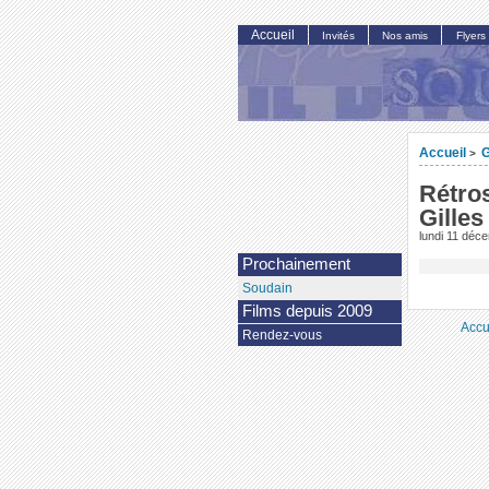
Accueil
Invités
Nos amis
Flyers
Accueil
G
>
Rétros
Gille
lundi 11 déc
Prochainement
Soudain
Films depuis 2009
Accu
Rendez-vous