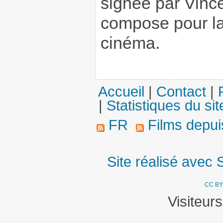
signée par Vinc
compose pour la 
cinéma.
Accueil
|
Contact
|
|
Statistiques du sit
FR
Films depu
Site réalisé avec 
CC BY
Visiteur