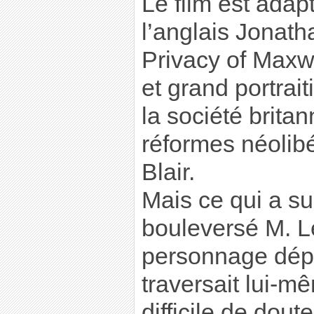
Le film est ada
l’anglais Jonath
Privacy of Maxw
et grand portrai
la société brita
réformes néolibé
Blair.
Mais ce qui a su
bouleversé M. Le
personnage dépre
traversait lui-
difficile de doute