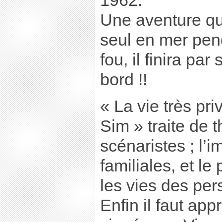
1962.
Une aventure qui
seul en mer pen
fou, il finira par
bord !!
« La vie très pr
Sim » traite de
scénaristes ; l’
familiales, et le
les vies des pe
Enfin il faut ap