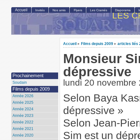
Accueil
Invités
Nos amis
Flyers
Les Cramés
Diaporama
LES C
Accueil
Films depuis 2009
articles liés
>
>
Monsieur Si
dépressive
Prochainement
lundi 20 novembre
Soudain
Films depuis 2009
Selon Baya Kas
Année 2026
Année 2025
dépressive »
Année 2024
Année 2023
Selon Jean-Pier
Année 2022
Année 2021
Sim est un dépre
Année 2020