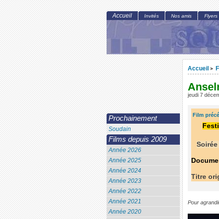
Accueil
Invités
Nos amis
Flyers
Accueil
F
>
Ansel
jeudi 7 déce
Film préc
Prochainement
Fest
Soudain
Films depuis 2009
Soirée
Année 2026
Documen
Année 2025
Année 2024
Titre or
Année 2023
Année 2022
Année 2021
Pour agrandir
Année 2020