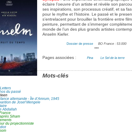
éclaire l’oeuvre d’un artiste et révèle son parcou
ses inspirations, son processus créatif, et sa fas
pour le mythe et l’histoire. Le passé et le presen
s’entrelacent pour brouiller la frontière entre film
peinture, permettant de s’immerger compléteme
monde de l’un des plus grands artistes contemp
Anselm Kiefer.
Dossier de presse
BO France : 53.000
***
Pages associées :
Pina
Le Sel de la terre
Mots-clés
Letters
hos du passé
rleen
fance allemande - Île d’Amrum, 1945
parition de Josef Mengele
aire
re Abdallah
 France
 après Siham
ements
ur du projectionniste
diot
boom