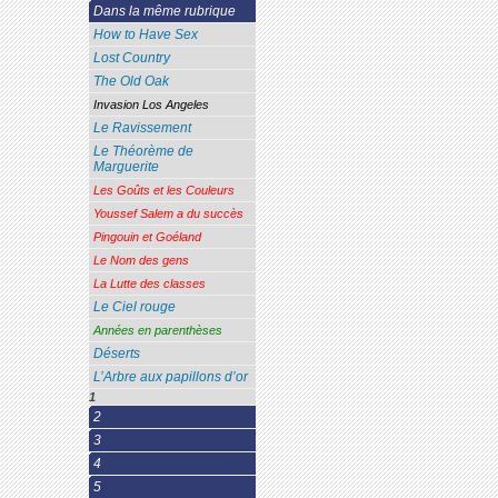
Dans la même rubrique
How to Have Sex
Lost Country
The Old Oak
Invasion Los Angeles
Le Ravissement
Le Théorème de
Marguerite
Les Goûts et les Couleurs
Youssef Salem a du succès
Pingouin et Goéland
Le Nom des gens
La Lutte des classes
Le Ciel rouge
Années en parenthèses
Déserts
L’Arbre aux papillons d’or
1
2
3
4
5