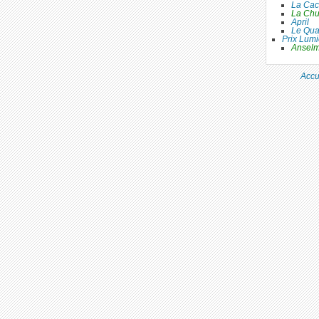
La Ca
La Chu
April
Le Qua
Prix Lum
Anselm 
Accu