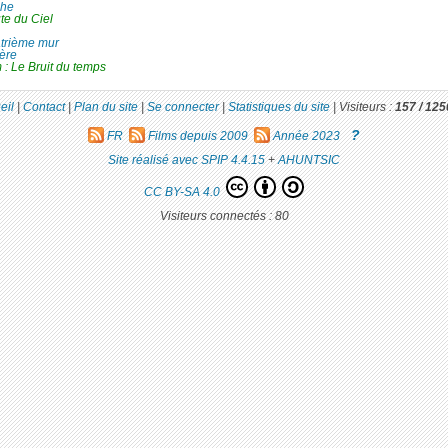
che
te du Ciel
trième mur
ière
: Le Bruit du temps
eil
|
Contact
|
Plan du site
|
Se connecter
|
Statistiques du site
|
Visiteurs :
157 /
125
?
FR
Films depuis 2009
Année 2023
Site réalisé avec SPIP 4.4.15
+
AHUNTSIC
CC BY-SA 4.0
Visiteurs connectés :
80