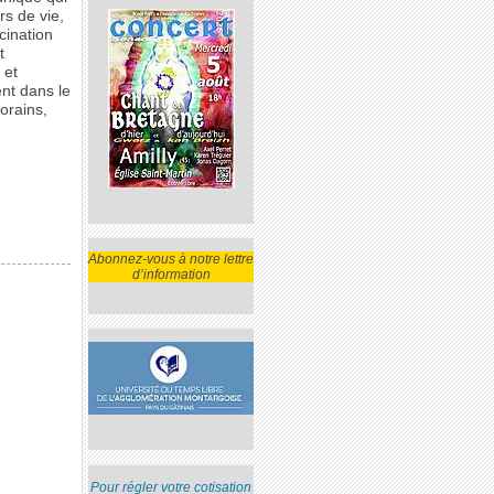
rs de vie,
cination
t
 et
nt dans le
orains,
Abonnez-vous à notre lettre
d’information
Pour régler votre cotisation