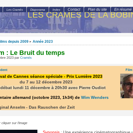
Contact
Plan du site
En résumé
Les Cramés
Diaporama
Index
LES CRAMÉS DE LA BOBI
ilms depuis 2009
Année 2023
>
m : Le Bruit du temps
mbre 2023
par
Cramés
édent
Film
ival de Cannes séance spéciale - Prix Lumière 2023
du 7 au 12 décembre 2023
 débat lundi 11 décembre à 20h30 avec Pierre Oudiot
taire allemand (octobre 2023, 1h34) de
Wim Wenders
iginal Anselm - Das Rauschen der Zeit
 cliquer sur l’image
Synopsis
: Une expérience cinématographique u