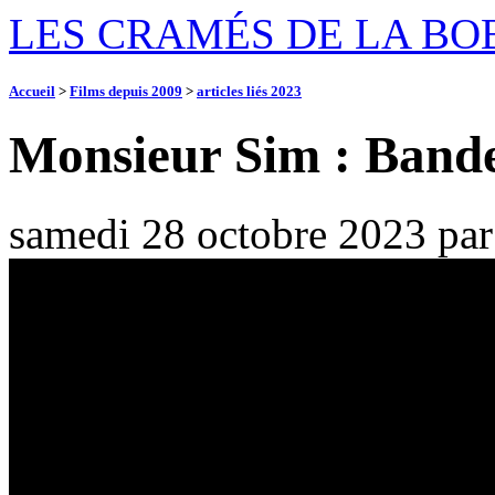
LES CRAMÉS DE LA BO
Accueil
>
Films depuis 2009
>
articles liés 2023
Monsieur Sim : Band
samedi 28 octobre 2023
pa