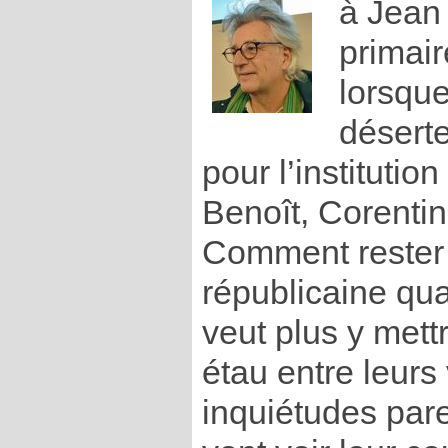
à Jean 
primair
lorsqu
déserte
pour l’institutio
Benoît, Corentin
Comment rester f
républicaine qu
veut plus y mett
étau entre leurs 
inquiétudes pare