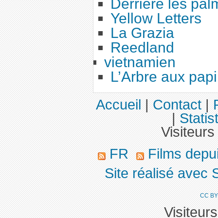
Derrière les pal
Yellow Letters
La Grazia
Reedland
vietnamien
L’Arbre aux papi
Accueil
|
Contact
|
|
Statis
Visiteurs
FR
Films depu
Site réalisé avec 
CC BY
Visiteur