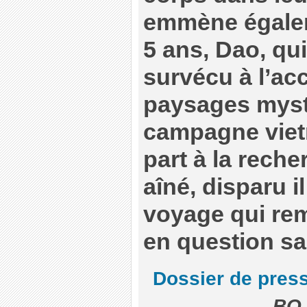
emmène égale
5 ans, Dao, qu
survécu à l’ac
paysages myst
campagne viet
part à la reche
aîné, disparu i
voyage qui re
en question sa 
Dossier de pres
BO 