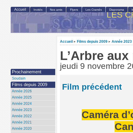
Accueil
Invités
Nos amis
Flyers
Les Cramés
Diaporama
LES C
Accueil
Films depuis 2009
Année 2023
>
>
L’Arbre aux 
jeudi 9 novembre 
Prochainement
Soudain
Film précédent
Films depuis 2009
Année 2026
Année 2025
Année 2024
Année 2023
Caméra d’o
Année 2022
Année 2021
Can
Année 2020