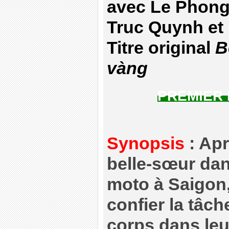
avec Le Phong
Truc Quynh et
Titre original
Bê
vàng
PREMIER
Synopsis
: Apr
belle-sœur dan
moto à Saigon,
confier la tâc
corps dans leur 