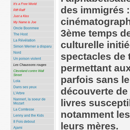
It’s a Free World
des immigrés :
Riff-Raff
Just a Kiss
cinématographi
My Name is Joe
Oncle Boonmee
3ème temps de
The Host
La Révélation
culturelle init
Simon Werner a disparu
Nord
spectacles de 
Un poison violent
permettant aux
Les Chaussons rouges
Cleveland contre Wall
Street
parfois sans le
Lola
Dans ses yeux
découverte de 
L’Arbre
Nannerl, la soeur de
livres suscepti
Mozart
La Comtesse
notamment les
Lenny and the Kids
8 Fois debout
leurs mères.
Ajami