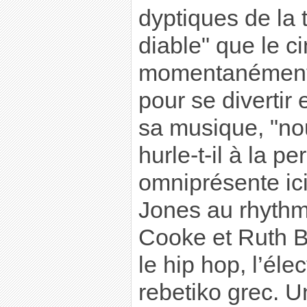
dyptiques de la t
diable" que le c
momentanément l
pour se divertir
sa musique, "nou
hurle-t-il à la p
omniprésente ic
Jones au rhyth
Cooke et Ruth B
le hip hop, l’él
rebetiko grec. U