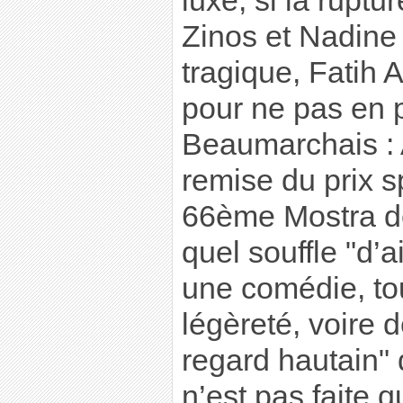
luxe, si la rupt
Zinos et Nadine
tragique, Fatih A
pour ne pas en p
Beaumarchais : 
remise du prix sp
66ème Mostra de
quel souffle "d’ai
une comédie, to
légèreté, voire d
regard hautain" 
n’est pas faite 