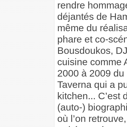
rendre hommage 
déjantés de Hamb
même du réalisa
phare et co-scé
Bousdoukos, DJ
cuisine comme Ak
2000 à 2009 du 
Taverna qui a pu
kitchen... C’est 
(auto-) biograph
où l’on retrouve