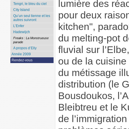
lumière des réa
Tengri, le bleu du ciel
City Island
pour deux raison
Qu’un seul tienne et les
autres suivront
kitchen", parado
L’Enfer
Hadewijch
du melting-pot 
Freaks : La Monstrueuse
parade
fluvial sur l’El
A propos d’Elly
Année 2009
ou de la cuisine
Rendez-vous
du métissage illu
distribution (le
Bousdoukos, l’A
Bleibtreu et le 
de l’immigration