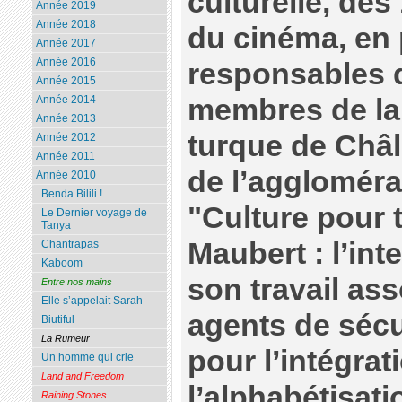
culturelle, dès
Année 2019
Année 2018
du cinéma, en
Année 2017
Année 2016
responsables 
Année 2015
membres de l
Année 2014
Année 2013
turque de Châl
Année 2012
Année 2011
de l’aggloméra
Année 2010
Benda Bilili !
"Culture pour 
Le Dernier voyage de
Tanya
Maubert : l’int
Chantrapas
Kaboom
son travail ass
Entre nos mains
Elle s’appelait Sarah
agents de sécur
Biutiful
La Rumeur
pour l’intégrat
Un homme qui crie
Land and Freedom
l’alphabétisati
Raining Stones