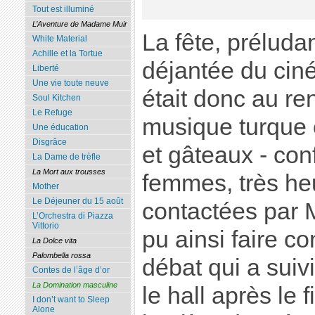
Tout est illuminé
L’Aventure de Madame Muir
La fête, préluda
White Material
Achille et la Tortue
déjantée du cin
Liberté
Une vie toute neuve
était donc au re
Soul Kitchen
Le Refuge
musique turque e
Une éducation
Disgrâce
et gâteaux - con
La Dame de trèfle
La Mort aux trousses
femmes, très he
Mother
Le Déjeuner du 15 août
contactées par M
L’Orchestra di Piazza
Vittorio
pu ainsi faire co
La Dolce vita
Palombella rossa
débat qui a suivi
Contes de l’âge d’or
La Domination masculine
le hall après le 
I don’t want to Sleep
Alone