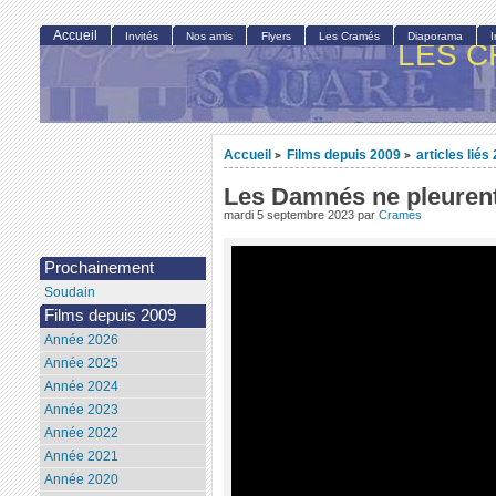
Accueil
Invités
Nos amis
Flyers
Les Cramés
Diaporama
LES C
Accueil
Films depuis 2009
articles liés
>
>
Les Damnés ne pleuren
mardi 5 septembre 2023
par
Cramés
Prochainement
Soudain
Films depuis 2009
Année 2026
Année 2025
Année 2024
Année 2023
Année 2022
Année 2021
Année 2020