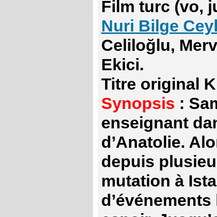
Film turc (vo, j
Nuri Bilge Cey
Celiloğlu, Mer
Ekici.
Titre original 
Synopsis
: Sam
enseignant dan
d’Anatolie. Alo
depuis plusieu
mutation à Ista
d’événements lu