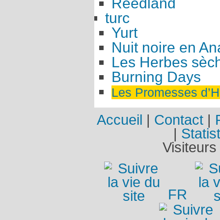
Reedland
turc
Yurt
Nuit noire en An
Les Herbes sèc
Burning Days
Les Promesses d’
Accueil
|
Contact
|
|
Statis
Visiteurs
FR