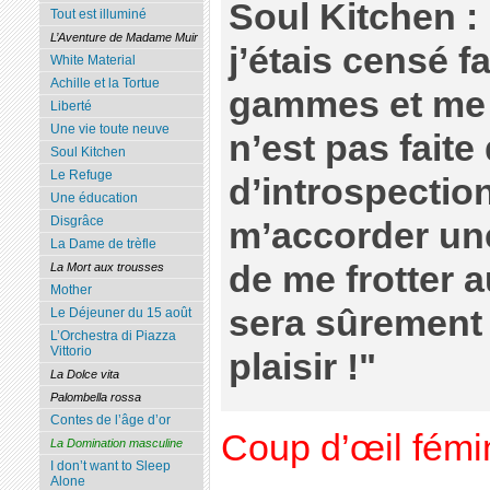
Soul Kitchen : 
Tout est illuminé
L’Aventure de Madame Muir
j’étais censé f
White Material
Achille et la Tortue
gammes et me r
Liberté
Une vie toute neuve
n’est pas faite
Soul Kitchen
Le Refuge
d’introspection
Une éducation
Disgrâce
m’accorder une
La Dame de trèfle
de me frotter a
La Mort aux trousses
Mother
sera sûrement 
Le Déjeuner du 15 août
L’Orchestra di Piazza
Vittorio
plaisir !"
La Dolce vita
Palombella rossa
Contes de l’âge d’or
Coup d’œil fémi
La Domination masculine
I don’t want to Sleep
Alone