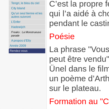
C’est la propre
Tengri, le bleu du ciel
City Island
qui l’a aidé à c
Qu’un seul tienne et les
autres suivront
pendant le casti
L’Enfer
Hadewijch
Freaks : La Monstrueuse
Poésie
parade
A propos d’Elly
Année 2009
La phrase "Vous
Rendez-vous
peut être vendu"
Ünel dans le film
un poème d’Arthu
sur le plateau.
Formation au "