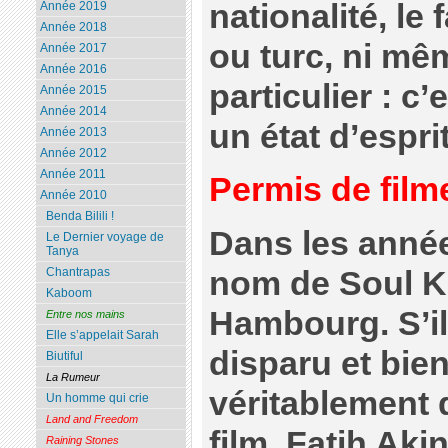
nationalité, le 
Année 2019
Année 2018
ou turc, ni mê
Année 2017
Année 2016
particulier : c
Année 2015
Année 2014
un état d’esprit
Année 2013
Année 2012
Année 2011
Permis de film
Année 2010
Benda Bilili !
Dans les année
Le Dernier voyage de
Tanya
nom de Soul Ki
Chantrapas
Kaboom
Hambourg. S’il
Entre nos mains
Elle s’appelait Sarah
disparu et bien
Biutiful
La Rumeur
véritablement 
Un homme qui crie
Land and Freedom
film, Fatih Ak
Raining Stones