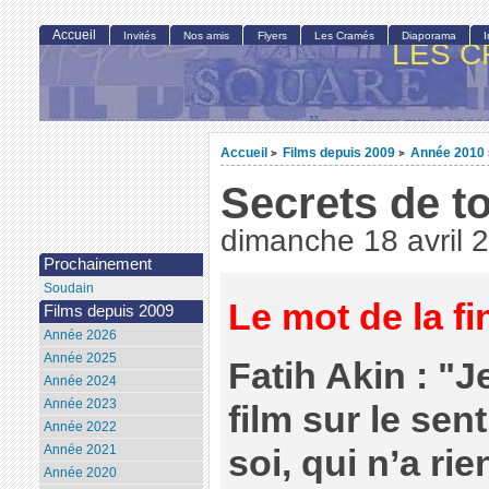
Accueil
Invités
Nos amis
Flyers
Les Cramés
Diaporama
LES C
Accueil
Films depuis 2009
Année 2010
>
>
Secrets de t
dimanche 18 avril 
Prochainement
Soudain
Le mot de la f
Films depuis 2009
Année 2026
Année 2025
Fatih Akin : "J
Année 2024
Année 2023
film sur le sen
Année 2022
Année 2021
soi, qui n’a rie
Année 2020