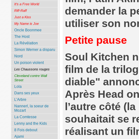
It’s a Free World
demander la p
Riff-Raff
Just a Kiss
utiliser son no
My Name is Joe
Oncle Boonmee
Petite pause
The Host
La Révélation
Simon Werner a disparu
Soul Kitchen n
Nord
Un poison violent
film de la tril
Les Chaussons rouges
Cleveland contre Wall
diable" annonc
Street
Lola
Après Head on 
Dans ses yeux
L’Arbre
l’autre côté (la
Nannerl, la soeur de
Mozart
souhaitait se 
La Comtesse
Lenny and the Kids
réalisant un f
8 Fois debout
Ajami