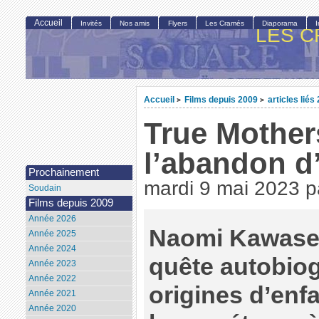
Accueil
Invités
Nos amis
Flyers
Les Cramés
Diaporama
LES C
Accueil
Films depuis 2009
articles liés
>
>
True Mother
l’abandon d
Prochainement
mardi 9 mai 2023
p
Soudain
Films depuis 2009
Année 2026
Naomi Kawase 
Année 2025
Année 2024
quête autobio
Année 2023
Année 2022
origines d’enf
Année 2021
Année 2020