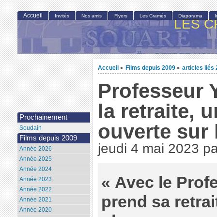
Accueil
Invités
Nos amis
Flyers
Les Cramés
Diaporama
LES C
Accueil
Films depuis 2009
articles liés
>
>
Professeur 
la retraite, 
Prochainement
ouverte sur 
Soudain
Films depuis 2009
jeudi 4 mai 2023
p
Année 2026
Année 2025
Année 2024
« Avec le Pro
Année 2023
Année 2022
prend sa retra
Année 2021
Année 2020