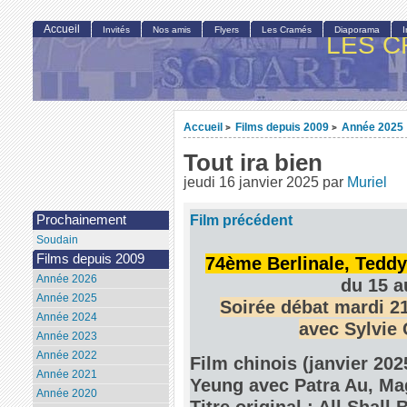
Accueil
Invités
Nos amis
Flyers
Les Cramés
Diaporama
LES C
Accueil
Films depuis 2009
Année 2025
>
>
Tout ira bien
jeudi 16 janvier 2025
par
Muriel
Film précédent
Prochainement
Soudain
Films depuis 2009
74ème Berlinale, Tedd
Année 2026
du 15 a
Année 2025
Soirée débat mardi 21
Année 2024
avec Sylvie
Année 2023
Année 2022
Film chinois (janvier 202
Année 2021
Yeung avec Patra Au, Mag
Année 2020
Titre original : All Shall 