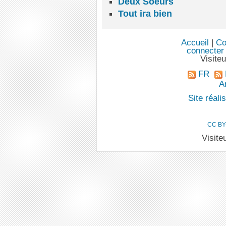
Deux Soeurs
Tout ira bien
Accueil
|
Co
connecter
Visite
FR
An
Site réal
CC BY
Visite