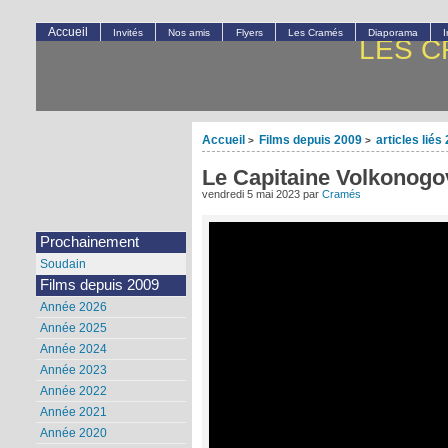
Accueil
Invités
Nos amis
Flyers
Les Cramés
Diaporama
LES C
Accueil
Films depuis 2009
articles liés
>
>
Le Capitaine Volkonogo
vendredi 5 mai 2023
par
Cramés
Prochainement
Soudain
Films depuis 2009
Année 2026
Année 2025
Année 2024
Année 2023
Année 2022
Année 2021
Année 2020