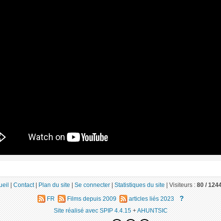
ueil
|
Contact
|
Plan du site
|
Se connecter
|
Statistiques du site
|
Visiteurs :
80 /
124
?
FR
Films depuis 2009
articles liés 2023
Site réalisé avec SPIP 4.4.15
+
AHUNTSIC