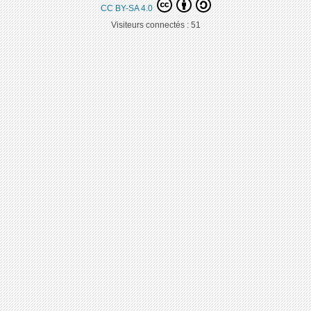
CC BY-SA 4.0
Visiteurs connectés :
51