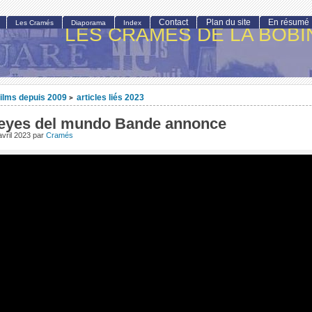
Contact
Plan du site
En résumé
Les Cramés
Diaporama
Index
LES CRAMÉS DE LA BOBI
ilms depuis 2009
articles liés 2023
>
eyes del mundo Bande annonce
vril 2023
par
Cramés