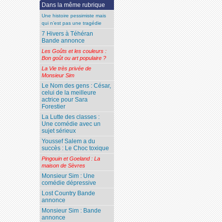
Dans la même rubrique
Une histoire pessimiste mais
qui n’est pas une tragédie
7 Hivers à Téhéran
Bande annonce
Les Goûts et les couleurs :
Bon goût ou art populaire ?
La Vie très privée de
Monsieur Sim
Le Nom des gens : César,
celui de la meilleure
actrice pour Sara
Forestier
La Lutte des classes :
Une comédie avec un
sujet sérieux
Youssef Salem a du
succès : Le Choc toxique
Pingouin et Goeland : La
maison de Sèvres
Monsieur Sim : Une
comédie dépressive
Lost Country Bande
annonce
Monsieur Sim : Bande
annonce