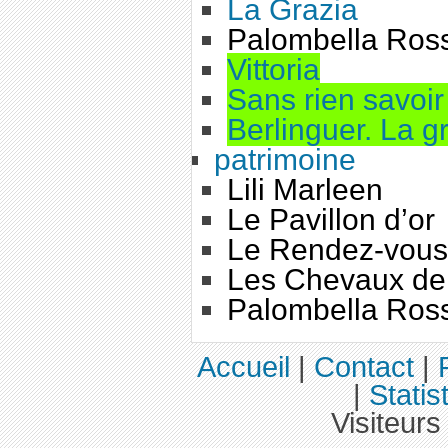
La Grazia
Palombella Ros
Vittoria
Sans rien savoir 
Berlinguer. La 
patrimoine
Lili Marleen
Le Pavillon d’or
Le Rendez-vous
Les Chevaux de
Palombella Ros
Accueil
|
Contact
|
|
Statis
Visiteurs